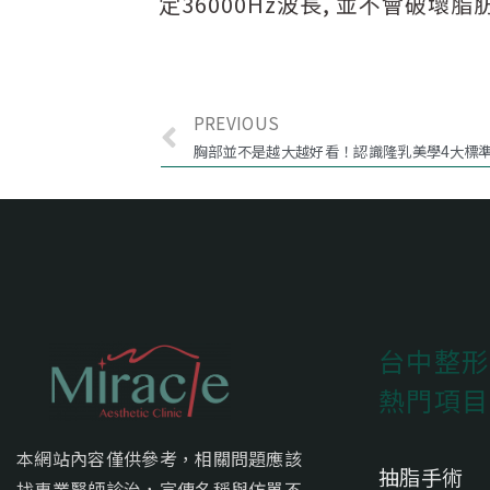
定36000Hz波長, 並不會破
PREVIOUS
胸部並不是越大越好看！認識隆乳美學4大標
台中整形
熱門項目
本網站內容僅供參考，相關問題應該
抽脂手術
找專業醫師診治，宣傳名稱與仿單不