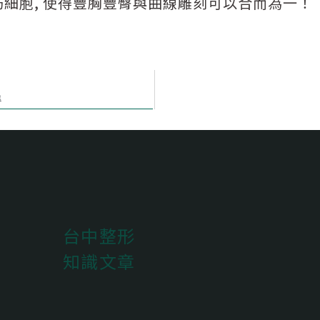
壞脂肪細胞, 使得豐胸豐臀與曲線雕刻可以合而為一！
準
台中整形
知識文章