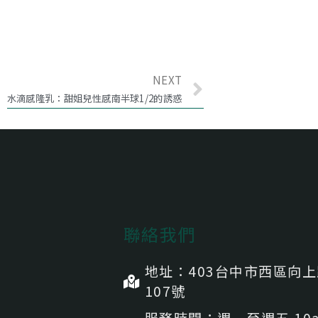
NEXT
水滴感隆乳：甜姐兒性感南半球1/2的誘惑
聯絡我們
地址：403台中市⻄區向
107號
服務時間：週一至週五 10a