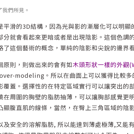
了我們所見。
是平滑的3D結構，因為光與影的漸層化可以明顯
部分就會看起來更暗或者是出現陰影。這個色調
略了這個藝術的概念，單純的陰影和尖銳的邊界
個原則，則做出來的會有如
木頭形狀一樣的外觀(Woo
over-modeling。所以在曲面上可以獲得比
影覆蓋。選擇性的在特定區域實行可以讓突出的部
繞在周圍的胸壁的脂肪抽薄，可以讓胸部感覺更
凸顯腹直肌的線條，當然，在臀上三角區域的陰
率以及安全的溶解脂肪, 所以能達到薄處極薄,又能