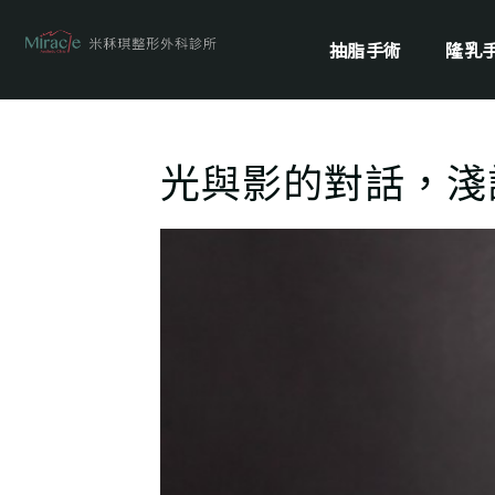
抽脂手術
隆乳
光與影的對話，淺談