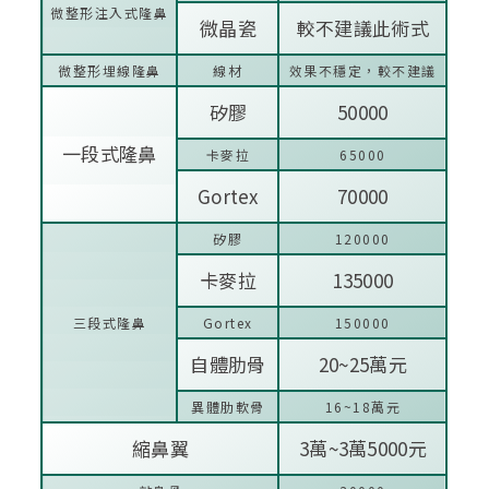
微整形注入式隆鼻
微晶瓷
較不建議此術式
微整形埋線隆鼻
線材
效果不穩定，較不建議
矽膠
50000
一段式隆鼻
卡麥拉
65000
Gortex
70000
矽膠
120000
卡麥拉
135000
三段式隆鼻
Gortex
150000
自體肋骨
20~25萬元
異體肋軟骨
16~18萬元
縮鼻翼
3萬~3萬5000元