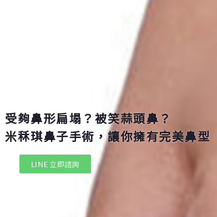
受夠鼻形扁塌？被笑蒜頭鼻？
米秝琪鼻子手術，讓你擁有完美鼻型
LINE 立即諮詢