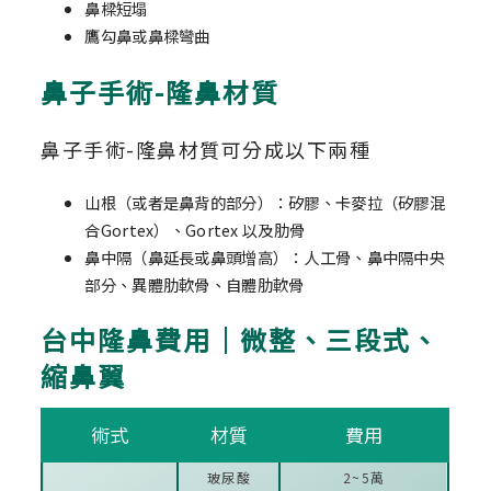
鼻樑短塌
鷹勾鼻或鼻樑彎曲
鼻子手術-隆鼻材質
鼻子手術-隆鼻材質可分成以下兩種
山根（或者是鼻背的部分）：矽膠、卡麥拉（矽膠混
合Gortex）、Gortex 以及肋骨
鼻中隔（鼻延長或鼻頭增高）：人工骨、鼻中隔中央
部分、異體肋軟骨、自體肋軟骨
台中隆鼻費用｜微整、三段式、
縮鼻翼
術式
材質
費用
玻尿酸
2~5萬