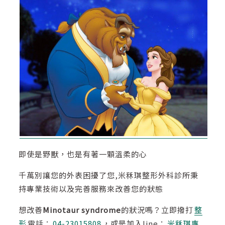
即使是野獸，也是有著一顆溫柔的心
千萬別讓您的外表困擾了您,米秝琪整形外科診所秉
持專業技術以及完善服務來改善您的狀態
想改善
Minotaur syndrome
的狀況嗎？立即撥打
整
形
電話：
04-23015808
，或是加入line：
米秝琪專