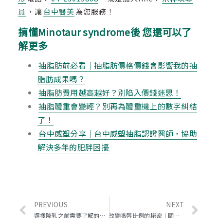
員
，讓
台中醫美
為您服務！
搞懂Minotaur syndrome後 您還可以了
解更多
抽脂肪前必看｜抽脂肪價格價錢會影響我的抽
脂肪成果嗎？
抽脂肪費用越高越好？別陷入價錢迷思！
抽脂體重會變輕？別再為體重機上的數字糾結
了！
台中威塑分享｜台中威塑抽脂認證醫師，協助
解決多年的肥胖困擾
PREVIOUS
NEXT
選擇隆乳之前需要了解的七件事情
改變嘴唇比例的秘密｜關於新式材質Volift玻尿酸的運用