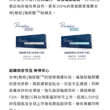
者認為術後效果自然、更有100%的患者願意推薦女
TM
神[動態]玻尿酸
給親友。
組織相容性佳
美得安心
TM
女神[動態]玻尿酸
的微導親膚科技，讓玻尿酸膠體
的質地柔韌，與肌膚緊密貼合，彷若天生膚感；同時
具備良好的支撐度，強化臉部輪廓亮彩。通過美國
FDA、歐盟CE與台灣衛福部核可上市，超過2,500位
研究個案及全球上市後長期追蹤研究，擁有美麗同時