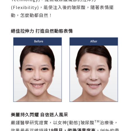
(Flexibility)，能使注入後的玻尿酸，隨著表情擺
動，怎麼動都自然！
絕佳拉伸力
打造自然動態表情
美麗持久閃耀
自信迷人風采
TM
嚴謹醫學研究證實，以女神[動態]玻尿酸
治療後，
效果最長可維持達
18
個月，術後滿意度高
，96%的患