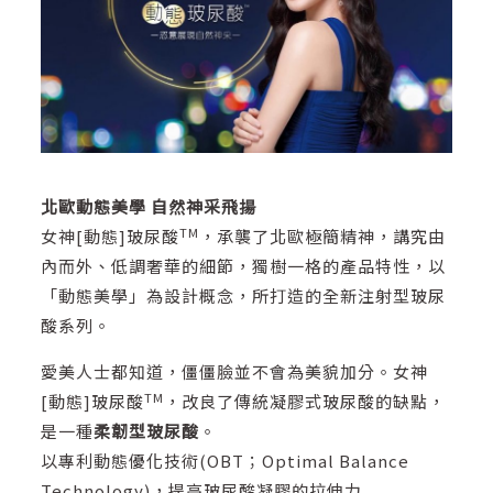
北歐動態美學 自然神采飛揚
TM
女神[動態]玻尿酸
，承襲了北歐極簡精神，講究由
內而外、低調奢華的細節，獨樹一格的產品特性，以
「動態美學」為設計概念，所打造的全新注射型玻尿
酸系列。
愛美人士都知道，僵僵臉並不會為美貌加分。女神
TM
[動態]玻尿酸
，改良了傳統凝膠式玻尿酸的缺點，
是一種
柔韌型玻尿酸
。
以專利動態優化技術(OBT；Optimal Balance
Technology)，提高玻尿酸凝膠的拉伸力