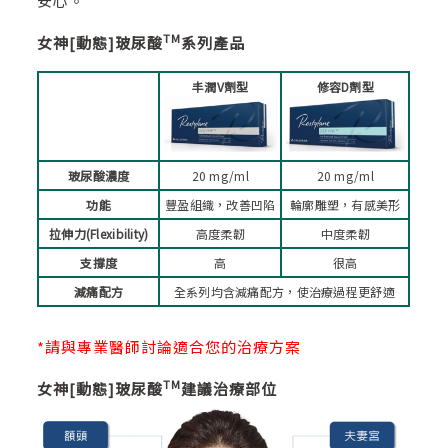
安心。
TM
女神[
動態]
玻尿酸
系列產品
丰潤V
劑型
修容D
劑型
玻尿酸濃度
20 mg/ml
20 mg/ml
功能
豐盈組織，改善凹陷
輪廓雕塑，有感美形
拉伸力(Flexibility)
高度柔韌
中度柔韌
支撐度
高
很高
減痛配方
全系列均含減痛配方，使治療過程更舒適
*請與專業醫師討論適合您的治療方案
TM
女神[
動態]
玻尿酸
建議治療部位