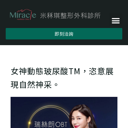
即刻洽詢
女神動態玻尿酸TM，恣意展
現自然神采。