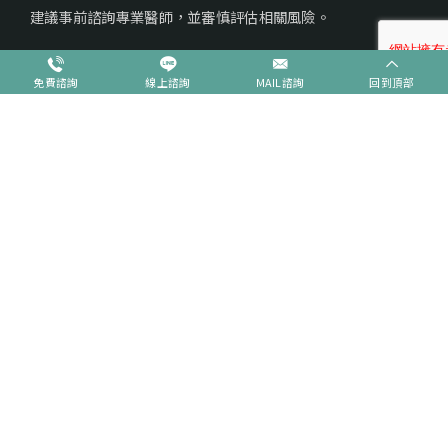
建議事前諮詢專業醫師，並審慎評估相關風險。
免費諮詢
線上諮詢
MAIL諮詢
回到頂部
台中整形
台中整形
熱門項目
知識文章
抽脂手術
隆乳手術
微整型手術
拉皮/拉提
鼻子整形
眼睛整形