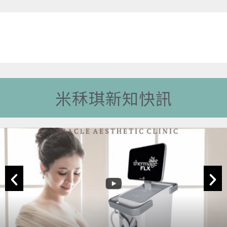
米秝琪新知快訊