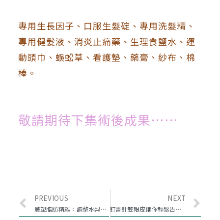
​專用生長因子
、
口服生髮碇
、
專用洗髮精
、
專用健髮液
、
消炎止痛藥
、
生理食鹽水
、
運
動頭巾
、
蜈蚣草
、
看護墊
、
藥膏
、
紗布
、
棉
棒。
敬請期待下集術後成果……
PREVIOUS
NEXT
威塑脂肪精雕：調整水梨下半身矮胖感，還我勻稱比例好身材
釘書針雙眼皮讓你輕鬆告別單眼皮，懶人也要愛美！