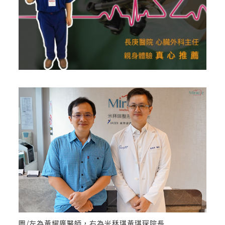
圖/左為黃耀廣醫師，右為米秝琪黃琪琛院長