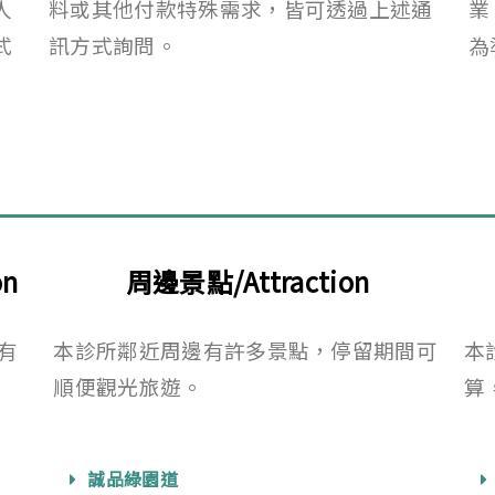
人
料或其他付款特殊需求，皆可透過上述通
業
式
訊方式詢問。
為
on
周邊景點/Attraction
有
本診所鄰近周邊有許多景點，停留期間可
本
順便觀光旅遊。
算
誠品綠園道