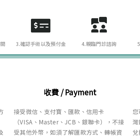
時間
3.確認手術以及預付金
4.親臨門診諮詢
收費 / Payment
方
接受微信、支付寶、匯款、信用卡
您
（
VISA
、
Master
、
JCB
、銀聯卡），不接
灣
及
受其他外幣，如須了解匯款方式、轉帳資
兌