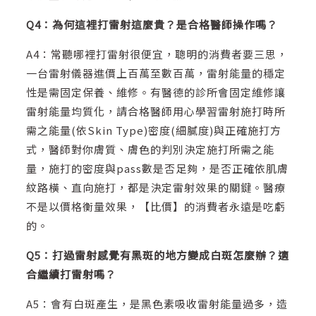
Q4：為何這裡打雷射這麼貴？是合格醫師操作嗎？
A4：常聽哪裡打雷射很便宜，聰明的消費者要三思，
一台雷射儀器進價上百萬至數百萬，雷射能量的穩定
性是需固定保養、維修。有醫德的診所會固定維修讓
雷射能量均質化，請合格醫師用心學習雷射施打時所
需之能量(依Skin Type)密度(細膩度)與正確施打方
式，醫師對你膚質、膚色的判別決定施打所需之能
量，施打的密度與pass數是否足夠，是否正確依肌膚
紋路橫、直向施打，都是決定雷射效果的關鍵。醫療
不是以價格衡量效果，【比價】的消費者永遠是吃虧
的。
Q5：打過雷射感覺有黑斑的地方變成白斑怎麼辦？適
合繼續打雷射嗎？
A5：會有白斑產生，是黑色素吸收雷射能量過多，造