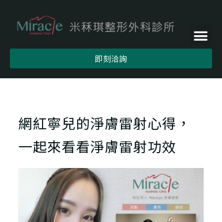
即刻洽詢
網紅寧兒的淨膚雷射心得，
一起來看看淨膚雷射功效