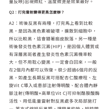
量反映)出現微紅、溫度微燙是效果最好。
Q2：打完雷射變得更黑怎麼辦？
A2：術後反黑有兩種，打完馬上看到比較
黑，是因為黑色素被破壞，擴散到細胞中，
所以比較黑，這會隨著痂皮脫落。另一種是
術後發炎性色素沉澱(HIP)，是因個人體質或
有深層黑斑者產生發炎性色素沉澱機率較
大，但不用耽心變黑，一定會白回來，一般
在2個月內都可以恢復。很少超過6個月的反
黑，如產生長期反黑可搭配杏仁酸療程、左
旋Vit C導入或患部注射傳明酸、配合體內靜
脈注射(傳明酸+高單位Vit C)可抑制酪胺酸酶
活性、用低能量雷射對反黑處多次局部施打
—-等方式縮短反黑期，讓變黑的臉，短時間