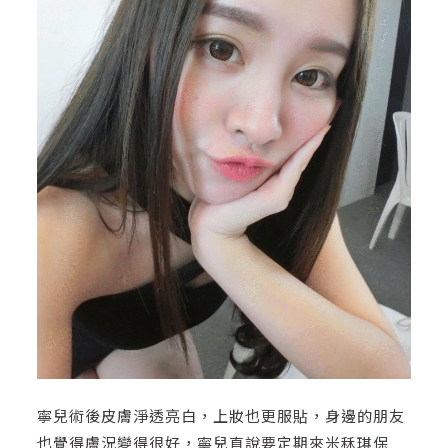
寧兒術後皮膚淨透亮白，上妝也更服貼，身邊的朋友
也覺得膚況變得很好，寧兒直說要定期來米秝琪保