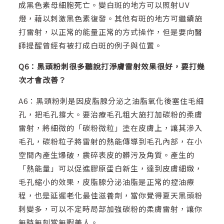
成黑色素母細胞死亡。變白斑的地方可以照射UV
燈，藉以刺激黑色素復發。其他有斑的地方可繼續施
打雷射，以正常的能量正常的方式操作，但是要向醫
師提醒曾經有被打成白斑的例子與位置。
Q6：黑頭粉刺很多聽說打淨膚雷射效果很好，要打幾
次才會改善？
A6：黑頭粉刺是因皮脂腺分泌之油脂氧化後塞住毛細
孔，把毛孔撐大。要治療毛孔粗大施打加碳粉的柔膚
雷射，將細微的「碳粉微粒」塗在皮膚上，讓其滲入
毛孔，碳粉粒子將雷射的熱能傳導到毛孔內部，在小
空間內產生爆破，震碎表皮的髒污及角質。產生的
「熱能量」可以促進膠原蛋白新生，達到皮膚細緻，
毛孔縮小的效果，皮脂腺分泌油脂是正常的控油療
程，也是延遲老化最佳滋養劑，當你覺得夏天黑頭粉
刺變多，可以不定時局部加強碳粉的柔膚雷射，讓你
無時無刻當無暇美人。