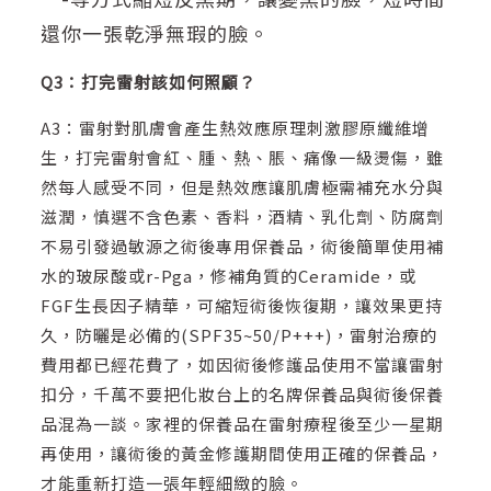
還你一張乾淨無瑕的臉。
Q3：打完雷射該如何照顧？
A3：雷射對肌膚會產生熱效應原理刺激膠原纖維增
生，打完雷射會紅、腫、熱、脹、痛像一級燙傷，雖
然每人感受不同，但是熱效應讓肌膚極需補充水分與
滋潤，慎選不含色素、香料，酒精、乳化劑、防腐劑
不易引發過敏源之術後專用保養品，術後簡單使用補
水的玻尿酸或r-Pga，修補角質的Ceramide，或
FGF生長因子精華，可縮短術後恢復期，讓效果更持
久，防曬是必備的(SPF35~50/P+++)，雷射治療的
費用都已經花費了，如因術後修護品使用不當讓雷射
扣分，千萬不要把化妝台上的名牌保養品與術後保養
品混為一談。家裡的保養品在雷射療程後至少一星期
再使用，讓術後的黃金修護期間使用正確的保養品，
才能重新打造一張年輕細緻的臉。