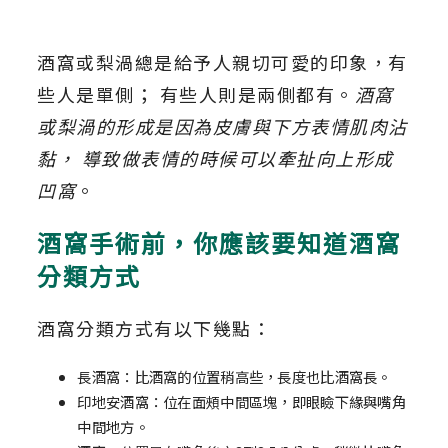
酒窩或梨渦總是給予人親切可愛的印象，有
些人是單側； 有些人則是兩側都有。
酒窩
或梨渦的形成是因為皮膚與下方表情肌肉沾
黏， 導致做表情的時候可以牽扯向上形成
凹窩
。
酒窩手術前，你應該要知道酒窩
分類方式
酒窩分類方式有以下幾點：
長酒窩：比酒窩的位置稍高些，長度也比酒窩長。
印地安酒窩：位在面頰中間區塊，即眼瞼下緣與嘴角
中間地方。