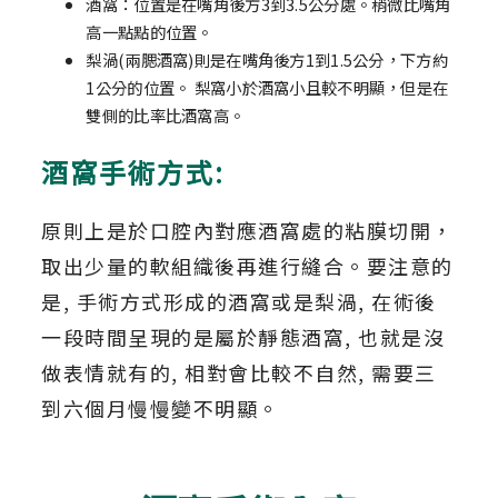
酒窩：位置是在嘴角後方3到3.5公分處。稍微比嘴角
高一點點的位置。
梨渦(兩腮酒窩)則是在嘴角後方1到1.5公分，下方約
1公分的位置。 梨窩小於酒窩小且較不明顯，但是在
雙側的比率比酒窩高。
酒窩手術方式:
原則上是於口腔內對應酒窩處的粘膜切開，
取出少量的軟組織後再進行縫合。要注意的
是, 手術方式形成的酒窩或是梨渦, 在術後
一段時間呈現的是屬於靜態酒窩, 也就是沒
做表情就有的, 相對會比較不自然, 需要三
到六個月慢慢變不明顯。