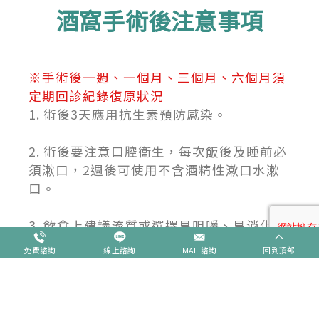
酒窩手術後注意事項
※手術後一週、一個月、三個月、六個月須
定期回診紀錄復原狀況
1. 術後3天應用抗生素預防感染。
2. 術後要注意口腔衛生，每次飯後及睡前必
須漱口，2週後可使用不含酒精性漱口水漱
口。
3. 飲食上建議流質或選擇易咀嚼、易消化、
富於營養的食物，避免抽煙、喝酒等刺激性
免費諮詢
線上諮詢
MAIL諮詢
回到頂部
食物。
4. 初期即使沒有笑的表情，也會出現酒窩，
之後會慢慢自然，笑時牽引肌肉酒窩才會出