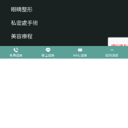
眼睛整形
私密處手術
美容療程
植髮專區
免費諮詢
線上諮詢
MAIL諮詢
回到頂部
聯絡我們
地址：403台中市⻄區向上路一段107號
服務時間：週一至週五 10am-7pm ｜
週六 10am-6pm
電話 : (04)2301-5808
傳真 : (04)2301-5667