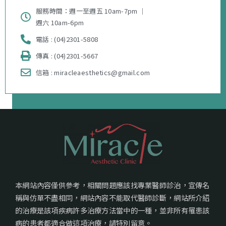
服務時間：週一至週五 10am-7pm ｜
週六 10am-6pm
電話 : (04)2301-5808
傳真 : (04)2301-5667
信箱 : miracleaesthetics@gmail.com
本網站內容僅供參考，相關問題應該找專業醫師診治，宣傳名
稱與仿單不盡相同，網站內容不能取代醫師診斷，網站所介紹
的治療是該項疾病許多治療方法當中的一種，並非所有罹患該
病的患者都適合做這項治療，請特別留意。