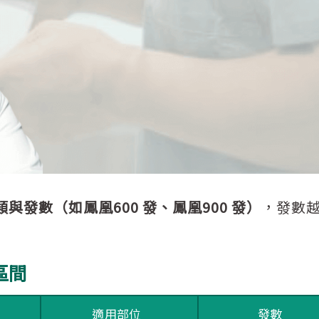
發數（如鳳凰600 發、鳳凰900 發）
，發數
區間
適用部位
發數