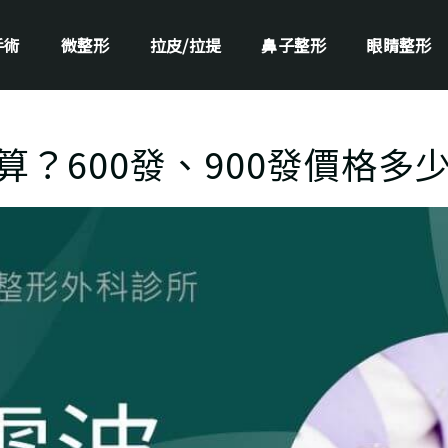
手術
微整形
拉皮/拉提
鼻子整形
眼睛整形
？600發、900發價格多