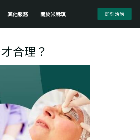
其他服務
關於米秝琪
即刻洽詢
少才合理？