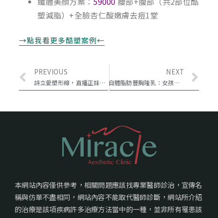
纖體美顏方案：
59000
腰部+腹部（共2部位酷
塑減脂）+全臉杏仁酸嫩膚去痘1堂
→點我看更多酷塑案例←
PREVIOUS
NEXT
詩立愛塑形線，直播正妹寧寧緊實鬆弛臉頰
自體脂肪豐胸隆乳：女孩大腿抽脂轉移勇敢蛻變
本網站內容僅供參考，相關問題應該找專業醫師診治，宣傳名
稱與仿單不盡相同，網站內容不能取代醫師診斷，網站所介紹
的治療是該項疾病許多治療方法當中的一種，並非所有罹患該