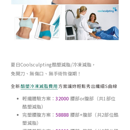
夏日Coolsculpting酷塑減脂/冷凍減脂，
免開刀、無傷口、無手術恢復期！
全新
酷塑冷凍減脂費用
方案讓妳輕鬆秀出纖細S曲線
輕纖體驗方案：
32000
腰部or腹部（共1部位
酷塑減脂）
完塑腰腹方案：
58888
腰部+腹部（共2部位酷
塑減脂）