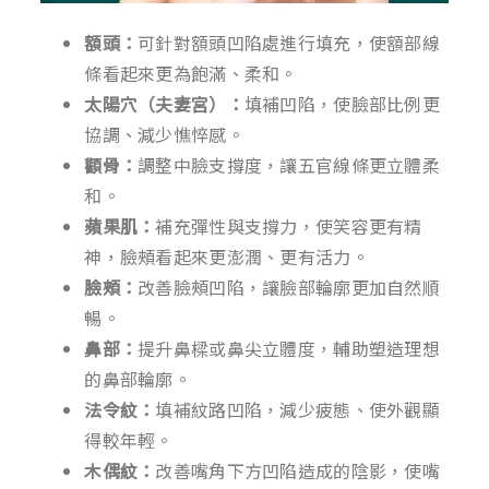
額頭：
可針對額頭凹陷處進行填充，使額部線
條看起來更為飽滿、柔和。
太陽穴（夫妻宮）：
填補凹陷，使臉部比例更
協調、減少憔悴感。
顴骨：
調整中臉支撐度，讓五官線條更立體柔
和。
蘋果肌：
補充彈性與支撐力，使笑容更有精
神，臉頰看起來更澎潤、更有活力。
臉頰：
改善臉頰凹陷，讓臉部輪廓更加自然順
暢。
鼻部：
提升鼻樑或鼻尖立體度，輔助塑造理想
的鼻部輪廓。
法令紋：
填補紋路凹陷，減少疲態、使外觀顯
得較年輕。
木偶紋：
改善嘴角下方凹陷造成的陰影，使嘴