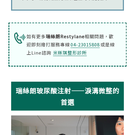
如有更多
瑞絲朗Restylane
相關問題，歡
迎即刻撥打服務專線
04-23015808
或是線
上Line諮詢
米秝琪整形診所
瑞絲朗玻尿酸注射——淚溝微整的
首選