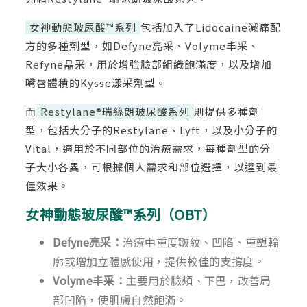
女神動態玻尿酸™系列
包括加入了Lidocaine減痛配
方的多種劑型，如Defyne亮采、Volyme丰采、
Refyne晶采，用於增強臉部組織飽滿度，以及增加
嘴唇體積的Kysse漾采劑型。
而
Restylane®瑞絲朗玻尿酸系列
則提供多種劑
型，包括大分子的Restylane、Lyft，以及小分子的
Vital，適用於不同部位的治療需求，每種劑型的分
子大小各異，可根據個人需求和部位選擇，以達到最
佳效果。
女神動態玻尿酸™系列（OBT）
Defyne亮采：
治療中重度皺紋、凹陷、重塑輪
廓或增加立體感使用，提供較佳的支撐度。
Volyme丰采：
主要用於臉頰、下巴，改善局
部凹陷，使肌膚自然飽滿。