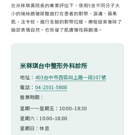
在米秝琪黃院長的專業評估下，使用5支不同分子大
小的瑞絲朗玻尿酸施打在患者的韌帶、淚溝、蘋果
肌、法令紋，進行全臉的韌帶拉提，療程結束後除了
臉部表情自然，也恢復了肌膚彈性與飽滿。
米秝琪台中整形外科診所
地址：
403台中市⻄區向上路一段107號
電話：
04-2301-5808
營業時間：
星期一～星期五：10:00–18:30
星期六：10:00–18:00
星期日：休息