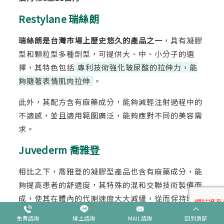
Restylane 瑞絲朗
瑞絲朗是台灣市場上歷史悠久的產品之一
，具有凝膠
型和顆粒型多種劑型，可提供大、中、小分子的選
擇，其特色包括
專利技術強化玻尿酸的拉伸力，能
夠隨著表情肌肉拉伸
。
此外，其配方含有麻藥成分，能夠減輕注射過程中的
不適感，並且適用範圍廣泛，能夠應對不同的美容需
求。
Juvederm 喬雅登
相比之下，喬雅登的凝膠型產品也含有麻藥成分，能
夠提高患者的舒適度，其特殊的混和交聯技術製備而
成，使其在體內的代謝速度大大減緩，從而保持填充
效果更長久。
免費諮詢
線上諮詢
MAIL諮詢
回到頂部