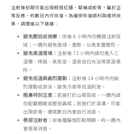
注射後初期可能出現輕微紅腫、緊繃或瘀青，屬於正
常反應，約數日內可恢復。為確保恢復順利與維持效
果，請遵循以下建議：
避免壓迫或按摩：
術後 6 小時內勿觸摸注射區
域；一週內避免搓揉、重壓，以免影響塑形。
避免高溫環境：
注射後 72 小時內請勿進入三
溫暖、烤箱、蒸氣室、溫泉或日光浴等高溫場
所。
避免低溫與劇烈運動：
注射後 24 小時內勿劇
烈運動或游泳，避免冷泉等低溫刺激。
眼鼻特別注意：
若施打於山根區域，一週內請
勿配戴眼鏡或壓迫鼻樑；若施打於淚溝，可能
出現瘀青，通常數日內會自行消退。
唇部注射者：
術後腫脹情形較明顯，約一週內
會逐漸消退。