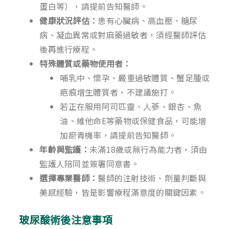
蛋白等），請提前告知醫師。
健康狀況評估：
患有心臟病、高血壓、糖尿
病、凝血異常或對麻藥過敏者，須經醫師評估
後再進行療程。
特殊體質或藥物使用者：
哺乳中、懷孕、嚴重過敏體質、蟹足腫或
疤痕增生體質者，不建議施打。
若正在服用阿司匹靈、人蔘、銀杏、魚
油、維他命E等藥物或保健食品，可能增
加瘀青機率，請提前告知醫師。
年齡與監護：
未滿18歲或無行為能力者，須由
監護人陪同並簽署同意書。
選擇專業醫師：
醫師的注射技術、劑量判斷與
美感經驗，皆是影響療程滿意度的關鍵因素。
玻尿酸術後注意事項