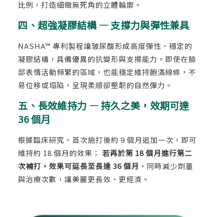
比例，打造細緻無死角的立體輪廓。
四、超強凝膠結構 — 支撐力與彈性兼具
NASHA™ 專利製程讓玻尿酸形成高度彈性、穩定的
凝膠結構，具備優異的抗變形與支撐能力。即使在臉
部表情活動頻繁的區域，也能穩定維持飽滿線條，不
易位移或塌陷，呈現柔順卻堅韌的自然彈力。
五、長效維持力 — 持久之美，效期可達
36 個月
根據臨床研究，首次施打後約 9 個月追加一次，即可
維持約 18 個月的效果；
若再於第 18 個月進行第二
次補打，效果可延長至長達 36 個月
，同時減少劑量
與治療次數，讓美麗更長效、更經濟。