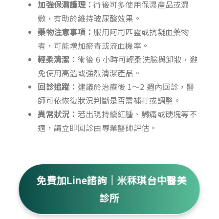
加強保濕護理：
術後可多使用保濕產品或濕
敷，有助於維持玻尿酸效果。
藥物注意事項：
服用阿司匹靈或抗凝血藥物
者，可能增加瘀青或流血機率。
輕柔清潔：
術後 6 小時可輕柔洗臉與卸妝，避
免使用高溫或強烈清潔產品。
回診追蹤：
建議於治療後 1～2 週內回診，醫
師可依恢復狀況判斷是否需補打或調整。
異常狀況：
若出現持續紅腫、觸痛或硬塊等不
適，請立即回診由專業醫師評估。
免費加Line諮詢｜米秝琪台中醫美
診所