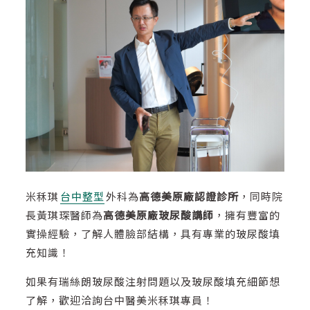
米秝琪
台中整型
外科為
高德美原廠認證診所
，同時院
長黃琪琛醫師為
高德美原廠玻尿酸講師
，擁有豐富的
實操經驗，了解人體臉部結構，具有專業的玻尿酸填
充知識！
如果有瑞絲朗玻尿酸注射問題以及玻尿酸填充細節想
了解，歡迎洽詢台中醫美米秝琪專員！