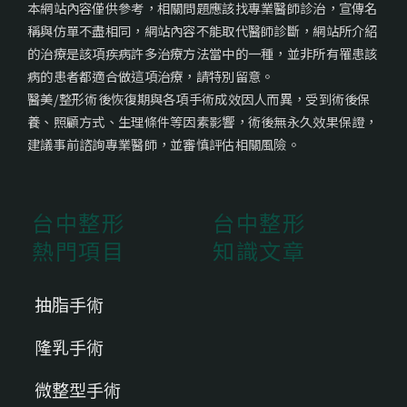
本網站內容僅供參考，相關問題應該找專業醫師診治，宣傳名
稱與仿單不盡相同，網站內容不能取代醫師診斷，網站所介紹
的治療是該項疾病許多治療方法當中的一種，並非所有罹患該
病的患者都適合做這項治療，請特別留意。
醫美/整形術後恢復期與各項手術成效因人而異，受到術後保
養、照顧方式、生理條件等因素影響，術後無永久效果保證，
建議事前諮詢專業醫師，並審慎評估相關風險。
台中整形
台中整形
熱門項目
知識文章
抽脂手術
隆乳手術
微整型手術