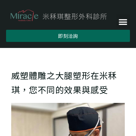
即刻洽詢
威塑體雕之大腿塑形在米秝
琪，您不同的效果與感受