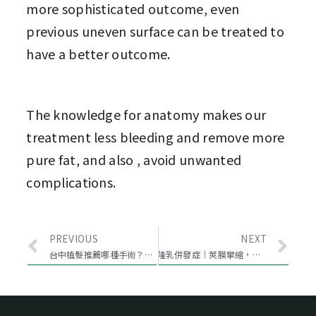
more sophisticated outcome, even 
previous uneven surface can be treated to 
have a better outcome.
The knowledge for anatomy makes our 
treatment less bleeding and remove more 
pure fat, and also , avoid unwanted 
complications.
PREVIOUS
NEXT
台中植髮推薦哪種手術？FUT、FUE、ARTAS三種手術效果比較一次告訴你
隆乳併發症｜莢膜攣縮，如何預防與處理