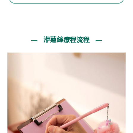
洢蓮絲療程流程