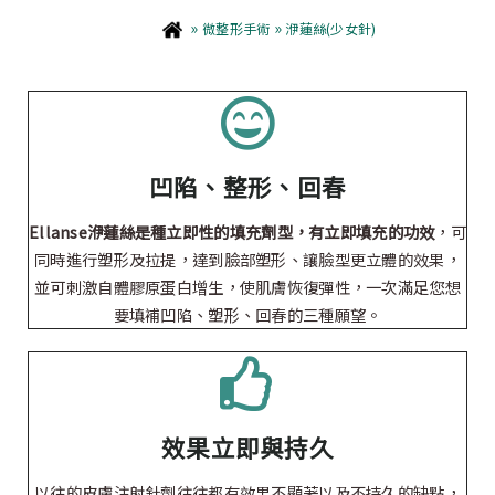
»
»
微整形手術
洢蓮絲(少女針)
凹陷、整形、回春
Ellanse洢蓮絲是種立即性的填充劑型，有立即填充的功效
，可
同時進行塑形及拉提，達到臉部塑形、讓臉型更立體的效果，
並可刺激自體膠原蛋白增生，使肌膚恢復彈性，一次滿足您想
要填補凹陷、塑形、回春的三種願望。
效果立即與持久
以往的皮膚注射針劑往往都有效果不顯著以及不持久的缺點，