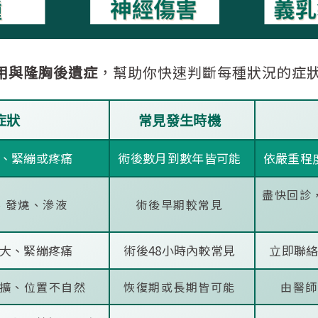
用與隆胸後遺症
，幫助你快速判斷每種狀況的症
症狀
常見發生時機
、緊繃或疼痛
術後數月到數年皆可能
依嚴重程
盡快回診
、發燒、滲液
術後早期較常見
大、緊繃疼痛
術後48小時內較常見
立即聯
擴、位置不自然
恢復期或長期皆可能
由醫師