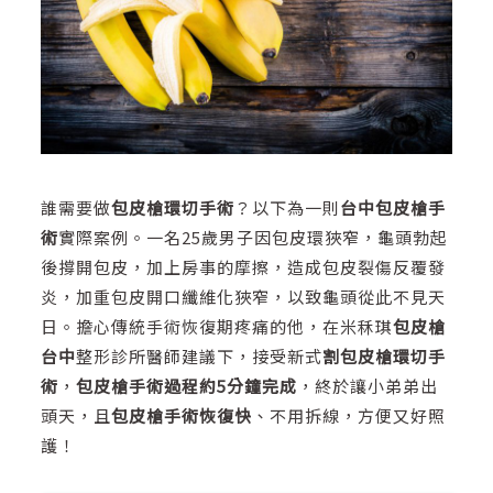
誰需要做
包皮槍環切手術
？以下為一則
台中包皮槍手
術
實際案例。一名25歲男子因包皮環狹窄，龜頭勃起
後撐開包皮，加上房事的摩擦，造成包皮裂傷反覆發
炎，加重包皮開口纖維化狹窄，以致龜頭從此不見天
日。擔心傳統手術恢復期疼痛的他，在米秝琪
包皮槍
台中
整形診所醫師建議下，接受新式
割包皮槍環切手
術
，
包皮槍手術過程約5分鐘完成
，終於讓小弟弟出
頭天，且
包皮槍手術恢復快
、不用拆線，方便又好照
護！