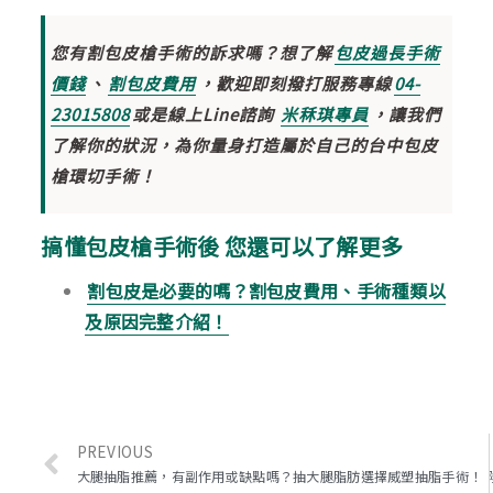
您有
割包皮槍手術
的訴求嗎？想了解
包皮過長手術
價錢
、
割包皮費用
，歡迎即刻撥打服務專線
04-
23015808
或是線上Line諮詢
米秝琪專員
，讓我們
了解你的狀況，為你量身打造屬於自己的
台中包皮
槍環切手術
！
搞懂包皮槍手術後 您還可以了解更多
割包皮是必要的嗎？割包皮費用、手術種類以
及原因完整介紹！
PREVIOUS
大腿抽脂推薦，有副作用或缺點嗎？抽大腿脂肪選擇威塑抽脂手術！