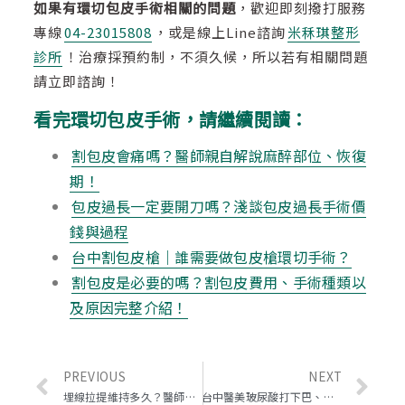
如果有環切包皮手術相關的問題
，歡迎即刻撥打服務
專線
04-23015808
，或是線上Line諮詢
米秝琪整形
診所
！治療採預約制，不須久候，所以若有相關問題
請立即諮詢！
看完環切包皮手術，請繼續閱讀：
割包皮會痛嗎？醫師親自解說麻醉部位、恢復
期！
包皮過長一定要開刀嗎？淺談包皮過長手術價
錢與過程
台中割包皮槍｜誰需要做包皮槍環切手術？
割包皮是必要的嗎？割包皮費用、手術種類以
及原因完整介紹！
PREVIOUS
NEXT
埋線拉提維持多久？醫師親自解答埋線後遺症疑問
台中醫美玻尿酸打下巴、隆鼻，微整形診所推薦米秝琪