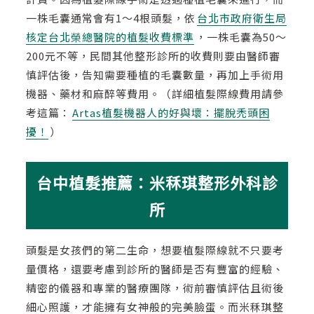
一株毛囊通常會有1～4根頭髮，依
台北市政府衛生局
核定台北榮總醫院的植髮收費標準
，一株毛囊為50～
200元不等，民間其他整形診所的收費則要由醫師審
慎評估後，告知需要種植的毛囊數量，再加上手術用
機器、藥材和麻醉等費用。（詳細植髮際線費用請參
考這篇：
Artas植髮機器人的好與壞：擺脫禿頭困
擾！
）
台中植髮推薦：米秝琪整形外科診
所
頭髮是女孩們的第二生命，想要植髮際線就不只要考
量價格，還要考慮到診所的醫師是否有豐富的經驗、
精密的儀器和專業的醫療團隊，術前審慎評估且術後
細心照護，才能擁有女神般的完美臉蛋。而米秝琪整