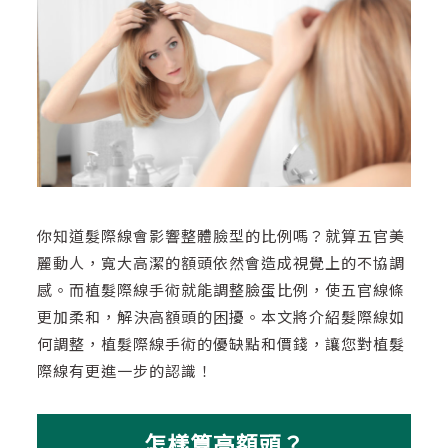
你知道髮際線會影響整體臉型的比例嗎？就算五官美
麗動人，寬大高潔的額頭依然會造成視覺上的不協調
感。而植髮際線手術就能調整臉蛋比例，使五官線條
更加柔和，解決高額頭的困擾。本文將介紹髮際線如
何調整，植髮際線手術的優缺點和價錢，讓您對植髮
際線有更進一步的認識！
怎樣算高額頭？