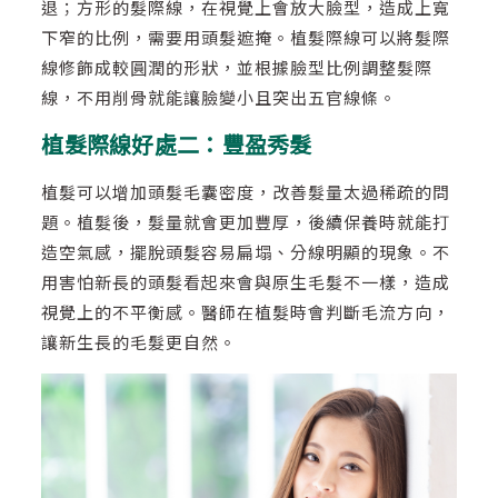
退；方形的髮際線，在視覺上會放大臉型，造成上寬
下窄的比例，需要用頭髮遮掩。植髮際線可以將髮際
線修飾成較圓潤的形狀，並根據臉型比例調整髮際
線，不用削骨就能讓臉變小且突出五官線條。
植髮際線好處二：豐盈秀髮
植髮可以增加頭髮毛囊密度，改善髮量太過稀疏的問
題。植髮後，髮量就會更加豐厚，後續保養時就能打
造空氣感，擺脫頭髮容易扁塌、分線明顯的現象。不
用害怕新長的頭髮看起來會與原生毛髮不一樣，造成
視覺上的不平衡感。醫師在植髮時會判斷毛流方向，
讓新生長的毛髮更自然。