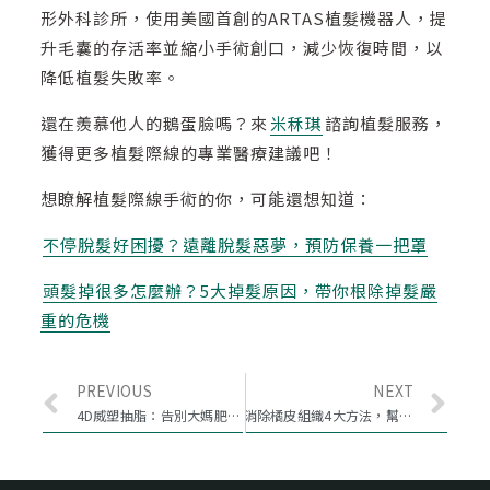
形外科診所，使用美國首創的ARTAS植髮機器人，提
升毛囊的存活率並縮小手術創口，減少恢復時間，以
降低植髮失敗率。
還在羨慕他人的鵝蛋臉嗎？來
米秝琪
諮詢植髮服務，
獲得更多植髮際線的專業醫療建議吧！
想瞭解植髮際線手術的你，可能還想知道：
不停脫髮好困擾？遠離脫髮惡夢，預防保養一把罩
頭髮掉很多怎麼辦？5大掉髮原因，帶你根除掉髮嚴
重的危機
PREVIOUS
NEXT
4D威塑抽脂：告別大媽肥屁股，還我性感蜜桃臀
消除橘皮組織4大方法，幫你找回光滑細緻的肌膚