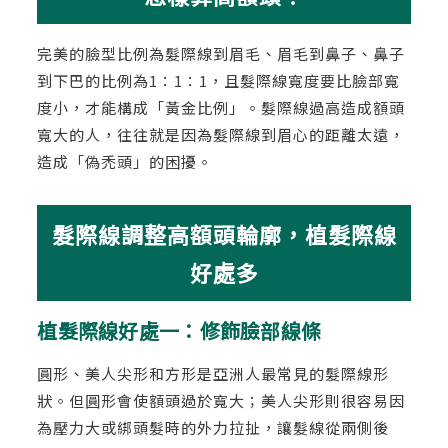
完美的臉型比例為髮際線到眉毛、眉毛到鼻子、鼻子
到下巴的比例為1：1：1，且髮際線寬度要比臉部寬
度小，才能構成「黃金比例」。髮際線過高造成額頭
寬大的人，往往就是因為髮際線到眉心的距離太遠，
造成「偽禿頭」的困擾。
髮際線調整高額頭輪廓，植髮際線
好處多
植髮際線好處一：修飾臉部線條
圓形、美人尖形和方形是亞洲人最常見的髮際線形
狀。但圓形會使額頭過於寬大；美人尖形則很容易因
為壓力大或綁頭髮時的外力拉扯，讓髮線從兩側後