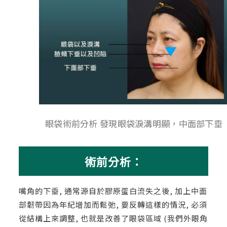
眼袋術前分析 發現眼袋淚溝明顯，中面部下垂
術前分析：
嘴角的下垂, 通常源自於膠原蛋白流失之後, 加上中面
部韌帶因為年紀增加而鬆弛, 要反轉這樣的情況, 必須
從結構上來調整, 也就是改善了眼袋區域 (我們外眼角