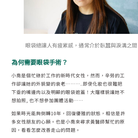
眼袋總讓人有疲累感，通常介於臥蠶與淚溝之間
為何需要眼袋手術？
小喬是個忙碌於工作的新時代女性，然而，辛勞的工
作卻讓她的外貌變的衰老………..即使化妝也很難把
下垂的嘴邊肉以及明顯的眼袋遮蓋！大嬸樣貌讓她不
想拍照, 也不想參加團體活動……
如果時光能夠倒轉10年，回復優雅的狀態，相信是許
多女性朋友的心願。也是小喬來尋求黃醫師幫忙的原
因，看看怎麼改善走山的問題。