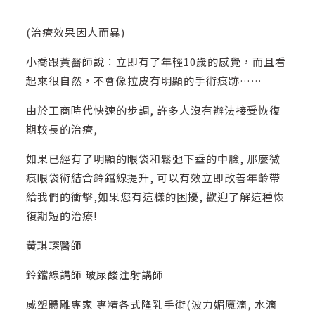
(治療效果因人而異)
小喬跟黃醫師說：立即有了年輕10歲的感覺，而且看
起來很自然，不會像拉皮有明顯的手術痕跡……
由於工商時代快速的步調, 許多人沒有辦法接受恢復
期較長的治療,
如果已經有了明顯的眼袋和鬆弛下垂的中臉, 那麼微
痕眼袋術結合鈴鐺線提升, 可以有效立即改善年齡帶
給我們的衝擊,如果您有這樣的困擾, 歡迎了解這種恢
復期短的治療!
黃琪琛醫師
鈴鐺線講師 玻尿酸注射講師
威塑體雕專家 專精各式隆乳手術(波力媚魔滴, 水滴