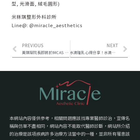
型, 光滑面, 絨毛圓形)
米秝琪整形外科診所
Line@: @miracle_aesthetics
PREVIOUS
NEXT
黃琪琛院長即將於IMCAS Asia 2018演講威塑體雕
水滴隆乳心得分享！水滴型隆乳，果凍矽膠讓你看不透摸不出！
本網站內容僅供參考，相關問題應該找專業醫師診治，宣傳名
稱與仿單不盡相同，網站內容不能取代醫師診斷，網站所介紹
的治療是該項疾病許多治療方法當中的一種，並非所有罹患該