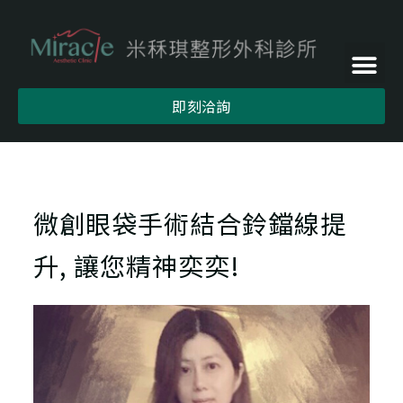
即刻洽詢
微創眼袋手術結合鈴鐺線提
升, 讓您精神奕奕!