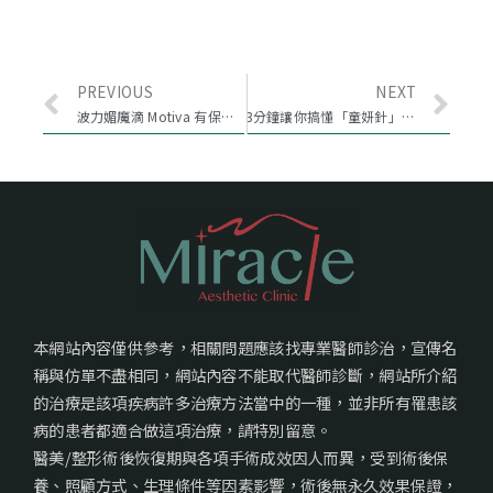
PREVIOUS
NEXT
波力媚魔滴 Motiva 有保固? 四月正式在台上市
3分鐘讓你搞懂「童妍針」：童妍針價格、效果、成分、優缺點懶人包
本網站內容僅供參考，相關問題應該找專業醫師診治，宣傳名
稱與仿單不盡相同，網站內容不能取代醫師診斷，網站所介紹
的治療是該項疾病許多治療方法當中的一種，並非所有罹患該
病的患者都適合做這項治療，請特別留意。
醫美/整形術後恢復期與各項手術成效因人而異，受到術後保
養、照顧方式、生理條件等因素影響，術後無永久效果保證，