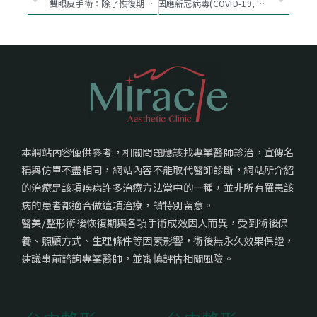
雙眼皮手術：除了恢復期，更值得擁有的柔美眼神
因應新冠病毒(COVID-19, 俗稱武漢肺炎),我們可以增強改善什麼?
本網站內容僅供參考，相關問題應該找專業醫師診治，宣傳名
稱與仿單不盡相同，網站內容不能取代醫師診斷，網站所介紹
的治療是該項疾病許多治療方法當中的一種，並非所有罹患該
病的患者都適合做這項治療，請特別留意。
醫美/整形術後恢復期與各項手術成效因人而異，受到術後保
養、照顧方式、生理條件等因素影響，術後無永久效果保證，
建議事前諮詢專業醫師，並審慎評估相關風險。