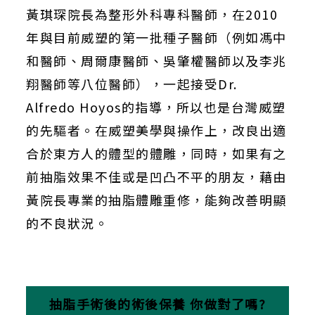
黃琪琛院長為整形外科專科醫師，在
2010
年與目前威塑的第一批種子醫師（例如馮中
和醫師、周爾康醫師、吳肇權醫師以及李兆
翔醫師等八位醫師），一起接受
Dr.
Alfredo Hoyos
的指導，所以也是台灣威塑
的先驅者。在威塑美學與操作上，改良出適
合於東方人的體型的體雕，同時，如果有之
前抽脂效果不佳或是凹凸不平的朋友，藉由
黃院長專業的抽脂體雕重修，能夠改善明顯
的不良狀況。
抽脂手術後的術後保養
你做對了嗎
?