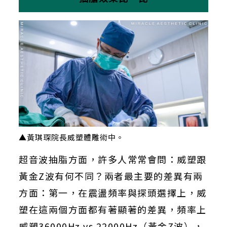
▲黃琪琛院長威塑體雕術中。
超音波抽脂方面，許多人常常會問：威塑跟
黃金
Z
波有何不同？兩者最主要的差異有兩
方面：第一，在震盪頻率與探頭選擇上，威
塑在這兩個方面都有著顯著的差異，頻率上
威塑
36000Hz vs 22000Hz
（黃金
Z
波），