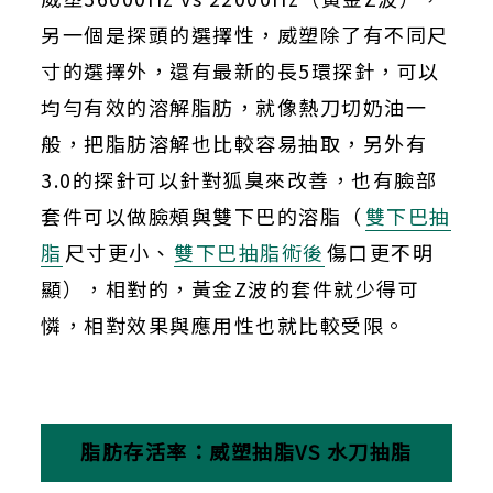
另一個是探頭的選擇性，威塑除了有不同尺
寸的選擇外，還有最新的長
5
環探針，可以
均勻有效的溶解脂肪，就像熱刀切奶油一
般，把脂肪溶解也比較容易抽取，另外有
3.0
的探針可以針對狐臭來改善，也有臉部
套件可以做臉頰與雙下巴的溶脂（
雙下巴抽
脂
尺寸更小、
雙下巴抽脂術後
傷口更不明
顯），相對的，黃金
Z
波的套件就少得可
憐，相對效果與應用性也就比較受限。
脂肪存活率：威塑抽脂
VS
水刀抽脂