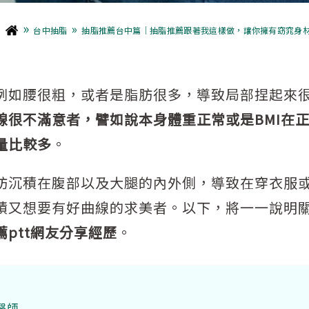
»
»
台中抽脂
抽脂推薦台中篇｜抽脂推薦跟著我這樣做，讓你擁有窈窕身
例如腰很粗，或者是脂肪很多，導致局部捏起來
線很不滿意者，譬如說本身體重正常或是BMI在
量比較多
。
肪沉積在腹部以及大腿的內外側，導致在穿衣服
積又想要有好曲線的求美者。以下，將一一說明
薦ptt網友分享經歷
。
醫師