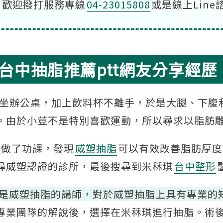
，歡迎撥打服務專線
04-23015808
或是線上Line
台中抽脂推薦ptt網友分享經歷
的坐辦公桌，加上飲料杯不離手，於是大腿、下腹
。由於小荳不是特別喜歡運動，所以尋求以脂肪
面做了功課，發現
威塑抽脂
可以有效改善脂肪厚度
尋威塑認證的診所，最後搜尋到米秝琪
台中整形
是威塑抽脂的講師，對於威塑抽脂上具有專業的
專業團隊的解說後，選擇在米秝琪進行抽脂。術後