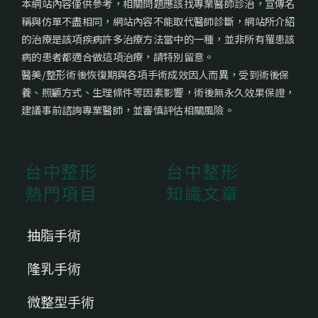
本網站內容僅供參考，相關問題應該找專業醫師診治，宣傳名
稱與仿單不盡相同，網站內容不能取代醫師診斷，網站所介紹
的治療是該項疾病許多治療方法當中的一種，並非所有罹患該
病的患者都適合做這項治療，請特別留意。
醫美/整形術後恢復期與各項手術成效因人而異，受到術後保
養、照顧方式、生理條件等因素影響，術後無永久效果保證，
建議事前諮詢專業醫師，並審慎評估相關風險。
台中整形
台中整形
熱門項目
知識文章
抽脂手術
隆乳手術
微整型手術