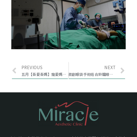
PREVIOUS
NEXT
五月【吾愛吾媽】寵愛媽咪月─活動
微創眼袋手術結合鈴鐺線提升, 讓您精神奕奕!