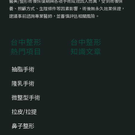
醫美/整形術後恢復期與各項手術成效因人而異，受到術後保
養、照顧方式、生理條件等因素影響，術後無永久效果保證，
建議事前諮詢專業醫師，並審慎評估相關風險。
台中整形
台中整形
熱門項目
知識文章
抽脂手術
隆乳手術
微整型手術
拉皮/拉提
鼻子整形