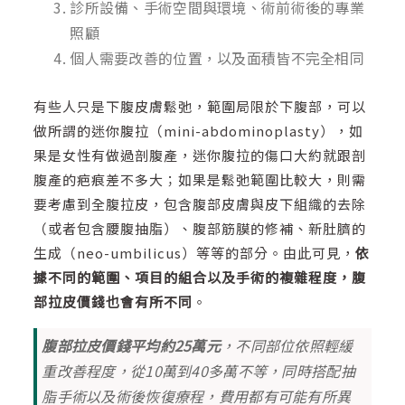
診所設備、手術空間與環境、術前術後的專業
照顧
個人需要改善的位置，以及面積皆不完全相同
有些人只是下腹皮膚鬆弛，範圍局限於下腹部，可以
做所謂的迷你腹拉（mini-abdominoplasty），如
果是女性有做過剖腹產，迷你腹拉的傷口大約就跟剖
腹產的疤痕差不多大；如果是鬆弛範圍比較大，則需
要考慮到全腹拉皮，包含腹部皮膚與皮下組織的去除
（或者包含腰腹抽脂）、腹部筋膜的修補、新肚臍的
生成（neo-umbilicus）等等的部分。由此可見，
依
據不同的範圍、項目的組合以及手術的複雜程度，腹
部拉皮價錢也會有所不同
。
腹部拉皮價錢平均約25萬元
，不同部位依照輕緩
重改善程度，從10萬到40多萬不等，同時搭配抽
脂手術以及術後恢復療程，費用都有可能有所異