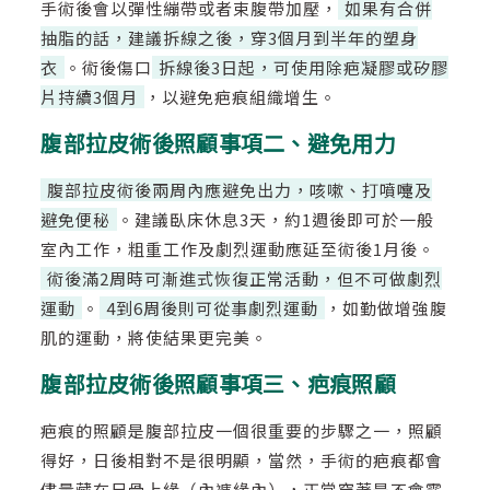
手術後會以彈性繃帶或者束腹帶加壓，
如果有合併
抽脂的話，建議拆線之後，穿3個月到半年的塑身
衣
。術後傷口
拆線後3日起，可使用除疤凝膠或矽膠
片持續3個月
，以避免疤痕組織增生。
腹部拉皮術後照顧事項二、避免用力
腹部拉皮術後兩周內應避免出力，咳嗽、打噴嚏及
避免便秘
。建議臥床休息3天，約1週後即可於一般
室內工作，粗重工作及劇烈運動應延至術後1月後。
術後滿2周時可漸進式恢復正常活動，但不可做劇烈
運動
。
4到6周後則可從事劇烈運動
，如勤做增強腹
肌的運動，將使結果更完美。
腹部拉皮術後照顧事項三、疤痕照顧
疤痕的照顧是腹部拉皮一個很重要的步驟之一，照顧
得好，日後相對不是很明顯，當然，手術的疤痕都會
儘量藏在尺骨上緣（內褲緣內），正常穿著是不會露