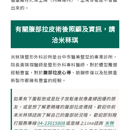
出來的。
有關腹部拉皮術後照顧及資訊，請
洽米秝琪
米秝琪整形外科診所是台中市醫美整型的專業診所，
院長黃琪琛醫師是整形外科專科醫師，對於體型雕塑
經驗豐富，對於
腹部拉皮心得
、筋膜修復以及肚臍重
新製作都擁有豐富的經驗。
如果有下腹鬆弛或是肚子放鬆後就像產婦困擾的朋
友，或是想了解更精確的腹部拉皮價錢，歡迎你前
來米秝琪諮詢了解自己的腹部狀況哦。 歡迎即刻撥
打服務專線
04-23015808
或是線上Line諮詢
米秝