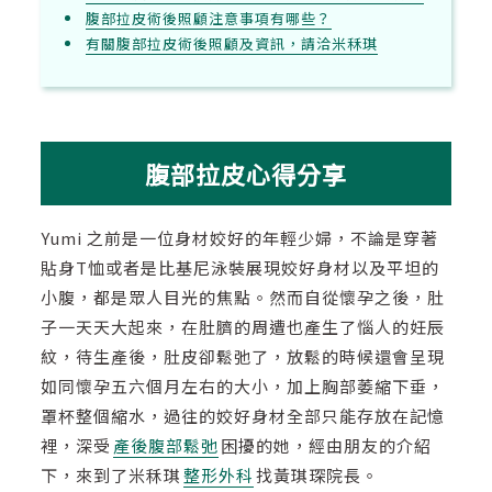
腹部拉皮術後照顧注意事項有哪些？
有關腹部拉皮術後照顧及資訊，請洽米秝琪
腹部拉皮心得分享
Yumi 之前是一位身材姣好的年輕少婦，不論是穿著
貼身T恤或者是比基尼泳裝展現姣好身材以及平坦的
小腹，都是眾人目光的焦點。然而自從懷孕之後，肚
子一天天大起來，在肚臍的周遭也產生了惱人的妊辰
紋，待生產後，肚皮卻鬆弛了，放鬆的時候還會呈現
如同懷孕五六個月左右的大小，加上胸部萎縮下垂，
罩杯整個縮水，過往的姣好身材全部只能存放在記憶
裡，深受
產後腹部鬆弛
困擾的她，經由朋友的介紹
下，來到了米秝琪
整形外科
找黃琪琛院長。