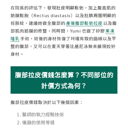
在院長的評估下，發現肚皮明顯鬆弛，加上腹直肌的
筋膜鬆脫（Rectus diastasis）以及肚臍周圍明顯的
妊辰紋，建議她做全腹部的
產後腹部鬆弛拉皮
以及腹
部肌肉筋膜的修整，同時間，Yumi 也做了矽膠
果凍
隆乳
手術，術後的身材恢復了玲瓏有致的曲線以及平
整的腹部，又可以在夏天穿著比基尼泳裝來展現姣好
身材。
腹部拉皮價錢怎麼算？不同部位的
計價方式為何？
腹部拉皮價錢取決於以下幾個因素：
醫師的執刀經驗技術
儀器的使用等級