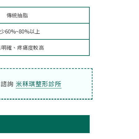
傳統抽脂
少60%~80%以上
果明確、疼痛度較高
e諮詢
米秝琪整形診所