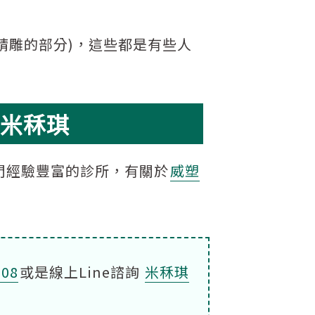
精雕的部分)，這些都是有些人
米秝琪
門經驗豐富的診所，有關於
威塑
808
或是線上Line諮詢
米秝琪