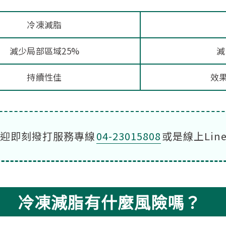
冷凍減脂
減少局部區域25%
減
持續性佳
效
迎即刻撥打服務專線
04-23015808
或是線上Lin
冷凍減脂有什麼風險嗎？