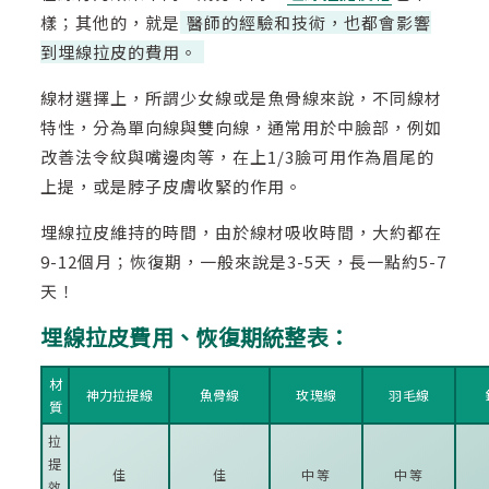
樣；其他的，就是
醫師的經驗和技術，也都會影響
到埋線拉皮的費用。
線材選擇上，所謂少女線或是魚骨線來說，不同線材
特性，分為單向線與雙向線，通常用於中臉部，例如
改善法令紋與嘴邊肉等，在上1/3臉可用作為眉尾的
上提，或是脖子皮膚收緊的作用。
埋線拉皮維持的時間，由於線材吸收時間，大約都在
9-12個月；恢復期，一般來說是3-5天，長一點約5-7
天！
埋線拉皮費用、恢復期統整表：
材
神力拉提線
魚骨線
玫瑰線
羽毛線
質
拉
提
佳
佳
中等
中等
效