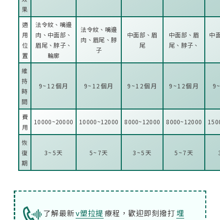
果
適
法令紋、嘴邊
法令紋、嘴邊
用
肉、中面部、
中面部、眉
中面部、眉
中
肉、眉尾、脖
位
眉尾、脖子、
尾
尾、脖子、
子
置
輪廓
維
持
9~12個月
9~12個月
9~12個月
9~12個月
9
時
間
費
10000~20000
10000~12000
8000~12000
8000~12000
150
用
恢
復
3~5天
5~7天
3~5天
5~7天
期
了解最新
v塑拉提
療程，歡迎即刻撥打
埋