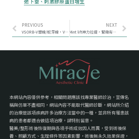
弛下垂、刺激膠原蛋白增生
PREVIOUS
NEXT
VSORB-V塑線/蛇牙線，V臉埋線拉提！改善鬆弛下垂、刺激膠原蛋白增生
Mint lift神力拉提，緊緻有感，改善局部下垂更自信！
本網站內容僅供參考，相關問題應該找專業醫師診治，宣傳名
稱與仿單不盡相同，網站內容不能取代醫師診斷，網站所介紹
的治療是該項疾病許多治療方法當中的一種，並非所有罹患該
病的患者都適合做這項治療，請特別留意。
醫美/整形術後恢復期與各項手術成效因人而異，受到術後保
養、照顧方式、生理條件等因素影響，術後無永久效果保證，