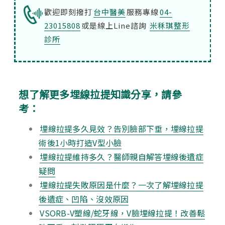
歡迎即刻撥打
台中醫美
服務專線
04-
23015808
或是線上Line諮詢
米秝琪整形
診所
想了解更多埋線拉提知識分享，請參
考：
埋線拉提多久見效？告別臉部下垂，埋線拉提
術後1小時打造V型小臉
埋線拉提維持多久？醫師親自解答埋線後遺症
疑問
埋線拉提失敗原因是什麼？一次了解埋線拉提
後遺症、凹陷、沒效原因
VSORB-V塑線/蛇牙線，V臉埋線拉提！改善鬆