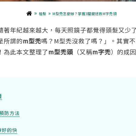
»
»
植髮
M型禿怎麼辦？掌握3關鍵拯救M字禿頭
隨著年紀越來越大，每天照鏡子都覺得頭髮又少
是所謂的
m型禿
嗎？M型禿沒救了嗎？」。其實
！為此本文整理了
m型禿頭
（又稱
m字禿
）的成
種
預防方法
療好的快