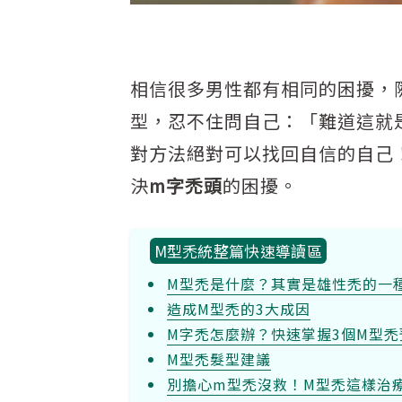
相信很多男性都有相同的困擾，
型，忍不住問自己：「難道這就
對方法絕對可以找回自信的自己
決
m字禿頭
的困擾。
M型禿統整篇快速導讀區
M型禿是什麼？其實是雄性禿的一
造成M型禿的3大成因
M字禿怎麼辦？快速掌握3個M型禿
M型禿髮型建議
別擔心m型禿沒救！M型禿這樣治