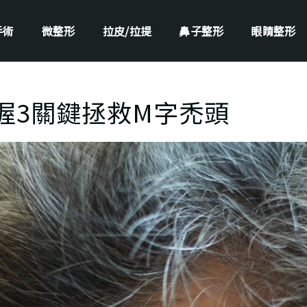
手術
微整形
拉皮/拉提
鼻子整形
眼睛整形
握3關鍵拯救M字禿頭