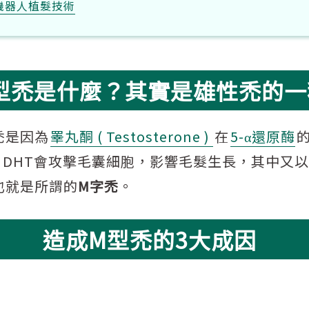
機器人植髮技術
型禿是什麼？其實是雄性禿的一
禿是因為
睪丸酮 ( Testosterone )
在
5-α還原酶
，DHT會攻擊毛囊細胞，影響毛髮生長，其中又
也就是所謂的
M字禿
。
造成M型禿的3大成因