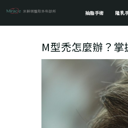
抽脂手術
隆乳
M型禿怎麼辦？掌