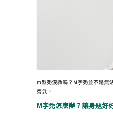
m型禿沒救嗎？M字禿並不是無
秀髮。
M字禿怎麼辦？讓身題好