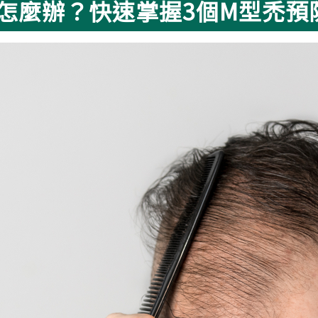
怎麼辦？快速掌握3個M型禿預