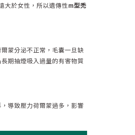
遠大於女性，所以遺傳性
m型禿
荷爾蒙分泌不正常，毛囊一旦缺
為長期抽煙吸入過量的有害物質
形，導致壓力荷爾蒙過多，影響