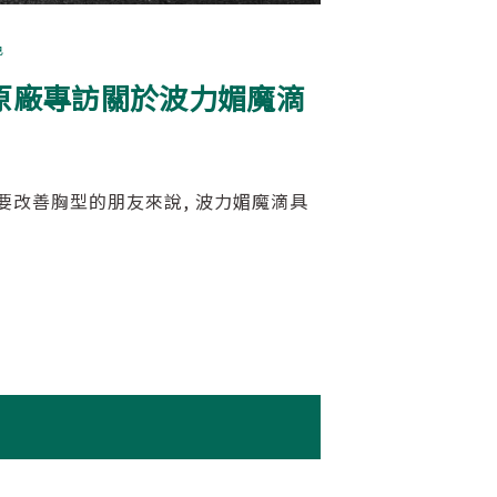
色
原廠專訪關於波力媚魔滴
想要改善胸型的朋友來說, 波力媚魔滴具