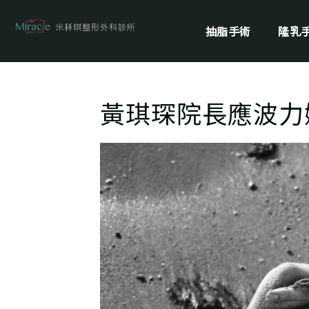
抽脂手術
隆乳
黃琪琛院長應波力媚