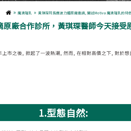
»
»
魔滴隆乳
黃琪琛院長應波力媚原廠邀請, 闡述Motiva 魔滴隆乳的特
滴原廠合作診所，黃琪琛醫師今天接受
年上市之後, 掀起了一波熱潮, 然而, 在相對高價之下, 對於
1.型態自然: