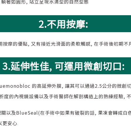
造就 躺著如圓形, 站立呈現水滴型的自然型態
2.不用按摩:
保留了不用按摩的優點, 又有接近光滑面的柔軟觸感, 在手術後初
3.延伸性佳, 可運用微創切口:
emonobloc 的高延伸外膜, 讓其可以通過2.5公分的微
解析度的內視鏡設備以及手術醫師在解剖構造上的熟練經驗, 
片把關以及BlueSeal(在手術中如果有破裂的話, 果凍會轉成
以更安心