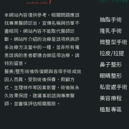
本網站內容僅供參考，相關問題應該
抽脂手術
找專業醫師診治，宣傳名稱與仿單不
隆乳手術
盡相同，網站內容不能取代醫師診
斷，網站所介紹的治療是該項疾病許
微整型手術
多治療方法當中的一種，並非所有罹
拉皮/拉提
患該病的患者都適合做這項治療，請
特別留意。
鼻子整形
醫美/整形術後恢復期與各項手術成效
眼睛整形
因人而異，受到術後保養、照顧方
私密處手術
式、生理條件等因素影響，術後無永
久效果保證，建議事前諮詢專業醫
美容療程
師，並審慎評估相關風險。
植髮專區