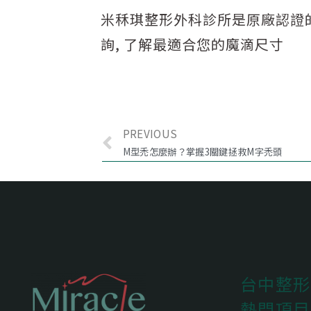
米秝琪整形外科診所是原廠認證的
詢, 了解最適合您的魔滴尺寸
PREVIOUS
M型禿怎麼辦？掌握3關鍵拯救M字禿頭
台中整形
熱門項目