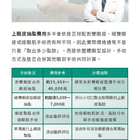
上眼皮抽脂費用
多半會依是否搭配割雙眼皮、縫雙眼
皮或提眼肌手術而有所不同，因此實際價格通常不是
只看「取出多少脂肪」，而是依整體眼型設計、手術
方式及是否合併其他眼部手術共同計算。
手術情況
費用參考
計價說明
割雙眼皮合併
約35,000～
通常依割雙眼皮整體手術方
眼皮抽脂
40,000元
案計價
縫雙眼皮加眼皮
約加收5,000～
另以小切口取出較明顯的上眼
抽脂
7,000元
皮脂肪
眼皮取脂合併
依提眼瞼肌狀況、脂肪分布
須由醫師評估
提眼肌手術
與手術複雜度報價
單獨進行上眼皮
並非所有泡泡眼都適合單獨抽
須由醫師評估
取脂
脂