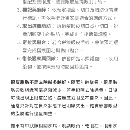
搭配割雙眼皮、縫雙眼皮及提眼肌手術。
標記與麻醉：
依預定摺痕、切口及脂肪位置進
行標記，再依手術計畫安排適合的麻醉方式。
取出適量脂肪：
透過雙眼皮切口或小切口，辨
識明顯突出的脂肪，完成止血後適量調整。
定位與縫合：
若合併雙眼皮手術，會依預定眼
型完成摺痕固定與傷口縫合。
術後觀察與回診：
依醫師指示照護傷口、使用
藥物，並按照預約時間回診追蹤。
眼皮脂肪不是去除越多越好。
隨著年齡增長，眼周脂
肪與軟組織可能逐漸減少；若手術時去除過量，日後
可能出現上眼皮凹陷、疲憊感或眼型不自然。因此，
通常只針對在自然狀態下已明顯突出、確實影響眼型
的脂肪進行適量調整。
如果有甲狀腺相關疾病、明顯眼凸、乾眼症、眼部疾