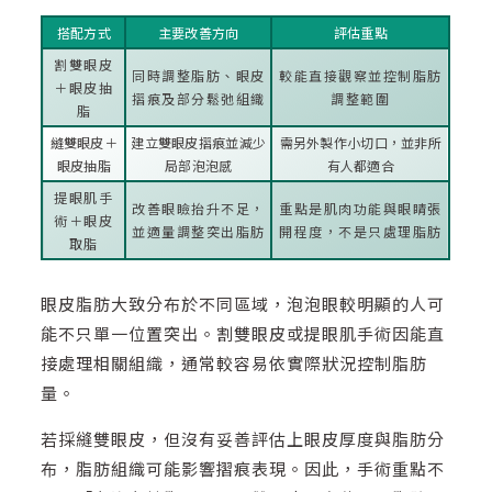
搭配方式
主要改善方向
評估重點
割雙眼皮
同時調整脂肪、眼皮
較能直接觀察並控制脂肪
＋眼皮抽
摺痕及部分鬆弛組織
調整範圍
脂
縫雙眼皮＋
建立雙眼皮摺痕並減少
需另外製作小切口，並非所
眼皮抽脂
局部泡泡感
有人都適合
提眼肌手
改善眼瞼抬升不足，
重點是肌肉功能與眼睛張
術＋眼皮
並適量調整突出脂肪
開程度，不是只處理脂肪
取脂
眼皮脂肪大致分布於不同區域，泡泡眼較明顯的人可
能不只單一位置突出。割雙眼皮或提眼肌手術因能直
接處理相關組織，通常較容易依實際狀況控制脂肪
量。
若採縫雙眼皮，但沒有妥善評估上眼皮厚度與脂肪分
布，脂肪組織可能影響摺痕表現。因此，手術重點不