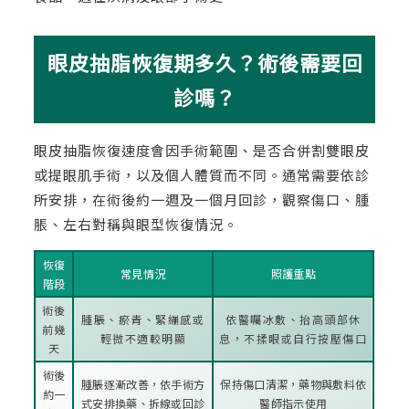
眼皮抽脂恢復期多久？術後需要回
診嗎？
眼皮抽脂恢復速度會因手術範圍、是否合併割雙眼皮
或提眼肌手術，以及個人體質而不同。通常需要依診
所安排，在術後約一週及一個月回診，觀察傷口、腫
脹、左右對稱與眼型恢復情況。
恢復
常見情況
照護重點
階段
術後
腫脹、瘀青、緊繃感或
依醫囑冰敷、抬高頭部休
前幾
輕微不適較明顯
息，不揉眼或自行按壓傷口
天
術後
腫脹逐漸改善，依手術方
保持傷口清潔，藥物與敷料依
約一
式安排換藥、拆線或回診
醫師指示使用