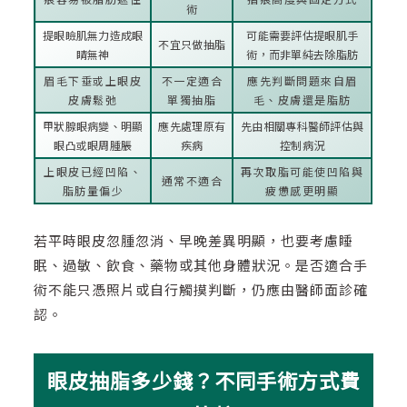
術
提眼瞼肌無力造成眼
可能需要評估提眼肌手
不宜只做抽脂
睛無神
術，而非單純去除脂肪
眉毛下垂或上眼皮
不一定適合
應先判斷問題來自眉
皮膚鬆弛
單獨抽脂
毛、皮膚還是脂肪
甲狀腺眼病變、明顯
應先處理原有
先由相關專科醫師評估與
眼凸或眼周腫脹
疾病
控制病況
上眼皮已經凹陷、
再次取脂可能使凹陷與
通常不適合
脂肪量偏少
疲憊感更明顯
若平時眼皮忽腫忽消、早晚差異明顯，也要考慮睡
眠、過敏、飲食、藥物或其他身體狀況。是否適合手
術不能只憑照片或自行觸摸判斷，仍應由醫師面診確
認。
眼皮抽脂多少錢？不同手術方式費