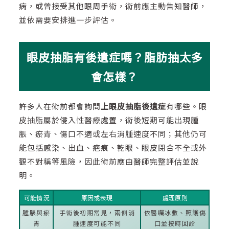
病，或曾接受其他眼周手術，術前應主動告知醫師，
並依需要安排進一步評估。
眼皮抽脂有後遺症嗎？脂肪抽太多
會怎樣？
許多人在術前都會詢問
上眼皮抽脂後遺症
有哪些。眼
皮抽脂屬於侵入性醫療處置，術後短期可能出現腫
脹、瘀青、傷口不適或左右消腫速度不同；其他仍可
能包括感染、出血、疤痕、乾眼、眼皮閉合不全或外
觀不對稱等風險，因此術前應由醫師完整評估並說
明。
可能情況
原因或表現
處理原則
腫脹與瘀
手術後初期常見，兩側消
依醫囑冰敷、照護傷
青
腫速度可能不同
口並按時回診