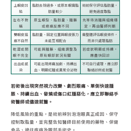
上眼皮凹
脂肪去除過多，或原本眼窩脂
術前保守評估脂肪量，
陷
肪量較少
避免過度取脂
左右不對
原生眼型、脂肪量、腫脹
先等待消腫與組織穩
稱
或疤痕反應不同
定，再由醫師判斷
雙眼皮摺
脂肪量、固定位置與眼皮張力
需整體評估眼皮條件，
痕不自然
未能互相配合
而非只處理脂肪
乾澀或閉
可能與腫脹、組織調整及
若症狀明顯或持續，
眼不完全
原有眼部狀況有關
應盡快回診
出血或感
可能出現疼痛加劇、持續出
不可自行處理，應立即
染
血、明顯紅腫或異常分泌物
聯絡診所或就醫
若術後出現突然視力改變、劇烈眼痛、單側快速腫
脹、持續出血、發燒或傷口紅腫惡化，應立即聯絡手
術醫師或儘速就醫。
降低風險的重點，是術前辨別泡泡眼真正成因、保守
控制取脂量，並完整告知醫師目前使用的藥物、保健
食品、過往疾病及眼部手術史。