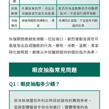
週
術後
外觀逐漸自然，但左右
是否改為溫敷應依手術醫師
數週
消腫速度可能仍有差異
指示，不宜自行提早熱敷
術後
疤痕與眼型持續軟化、穩
持續回診追蹤，不宜過早判斷
數月
定
最終效果
恢復期間應避免揉眼、拉扯傷口、劇烈運動及其他可
能增加出血或腫脹的行為。藥物、冰敷、溫敷、清潔
與化妝時間，都應以手術醫師提供的個別指示為準。
眼皮抽脂常見問題
Q1：眼皮抽脂多少錢？
依米秝琪整形外科診所目前提供的費用參考，
若與割雙眼皮手術合併進行，整體價格約為