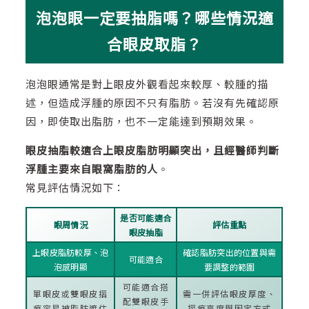
泡泡眼一定要抽脂嗎？哪些情況適
合眼皮取脂？
泡泡眼通常是對上眼皮外觀看起來較厚、較腫的描
述，但造成浮腫的原因不只有脂肪。若沒有先確認原
因，即使取出脂肪，也不一定能達到預期效果。
眼皮抽脂較適合上眼皮脂肪明顯突出，且經醫師判斷
浮腫主要來自眼窩脂肪的人
。
常見評估情況如下：
是否可能適合
眼周情況
評估重點
眼皮抽脂
上眼皮脂肪較厚、泡
確認脂肪突出的位置與需
可能適合
泡感明顯
要調整的範圍
可能適合搭
單眼皮或雙眼皮摺
需一併評估眼皮厚度、
配雙眼皮手
痕容易被脂肪遮住
摺痕高度與固定方式