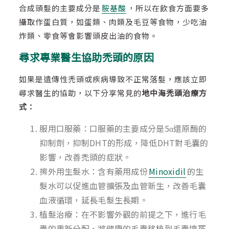
合成頭髮的主要成分是
胺基酸
，所以在飲食方面要多
攝取作蛋白質，如蛋類、肉類及毛豆等食物，少吃油
炸類、零食等會影響頭皮出油的食物。
尋求專業醫生協助禿頭的原因
如果是遺傳性禿頭或疾病導致不正常落髮，應該立即
尋求醫生的協助，以下分享常見的
地中海禿頭治療方
式：
服用口服藥：口服藥的主要成分是5α還原酶的
抑制劑，抑制DHT的形成，降低DHT對毛囊的
影響，改善禿頭的症狀。
擦外用生髮水：含有藥用成份
Minoxidil
的生
髮水可以促進血管擴張及血管新生，改善毛囊
血液循環，延長毛髮生長期。
植髮治療：在不影響外觀的前提之下，進行毛
囊的重新分配，將健康的毛囊移植到毛囊壞死