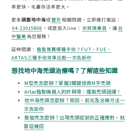
率更快、毛囊存活率更大。
更多
頭髮地中海
或
整形
相關問題，立即撥打電話：
04-23015808
，或是加入line：
米秝琪專員
，讓
台
中醫美
為您服務！
延伸閱讀：
植髮推薦哪種手術？FUT、FUE、
ARTAS三種手術效果比較一次告訴你
想找地中海禿頭治療嗎？了解這些知識
M型禿怎麼辦？掌握3關鍵拯救M字禿頭
Artas植髮機器人的好與壞：擺脫禿頭困擾！
地中海禿頭怎麼辦？原因、前兆及治療方法一
次告訴你
髮旋禿怎麼辦？出現禿頭症狀的正確應對，就
靠這幾招