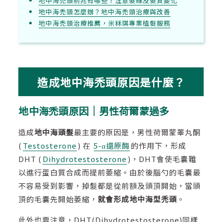
地中海禿頭前兆有哪些？注意髮線及髮質變化
地中海禿頭怎麼辦？地中海禿頭治療與改善
地中海禿頭治療推薦，米秝琪專業植髮服務
造成地中海禿頭原因是什麼？
地中海禿頭原因｜男性荷爾蒙過多
造成
地中海頭髮
最主要的原因是，男性荷爾蒙睪丸酮
(
Testosterone
) 在
5-α還原酶
的作用下，形成
DHT (
Dihydrotestosterone
)，DHT會使毛囊難
以進行蛋白質合成而提前萎縮。由於後腦勺的毛囊最
不容易受到影響，掉髮都是從前額及頭頂開始，當頭
頂的毛囊先開始萎縮，
就會形成地中海型禿頭
。
此外也要注意，DHT(Dihydrotestosterone)同樣