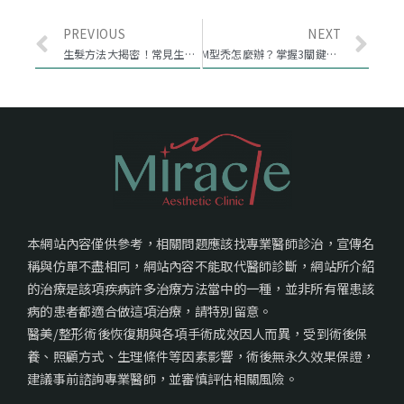
PREVIOUS
NEXT
生髮方法大揭密！常見生髮迷思與正確做法一次告訴你
M型禿怎麼辦？掌握3關鍵拯救M字禿頭
本網站內容僅供參考，相關問題應該找專業醫師診治，宣傳名
稱與仿單不盡相同，網站內容不能取代醫師診斷，網站所介紹
的治療是該項疾病許多治療方法當中的一種，並非所有罹患該
病的患者都適合做這項治療，請特別留意。
醫美/整形術後恢復期與各項手術成效因人而異，受到術後保
養、照顧方式、生理條件等因素影響，術後無永久效果保證，
建議事前諮詢專業醫師，並審慎評估相關風險。