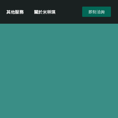
其他服務
關於米秝琪
即刻洽詢