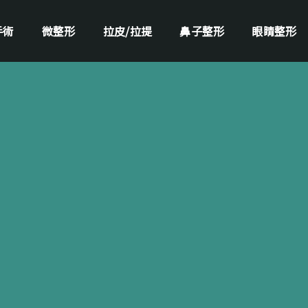
手術
微整形
拉皮/拉提
鼻子整形
眼睛整形