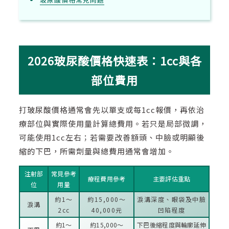
2026玻尿酸價格快速表：1cc與各
部位費用
打玻尿酸價格通常會先以單支或每1cc報價，再依治
療部位與實際使用量計算總費用。若只是局部微調，
可能使用1cc左右；若需要改善額頭、中臉或明顯後
縮的下巴，所需劑量與總費用通常會增加。
注射部
常見參考
療程費用參考
主要評估重點
位
用量
約1～
約15,000～
淚溝深度、眼袋及中臉
淚溝
2cc
40,000元
凹陷程度
約1～
約15,000～
下巴後縮程度與輪廓延伸