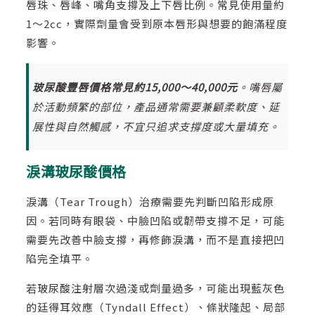
唇珠、唇峰、嘴角支撐及上下唇比例。常見使用量約
1～2cc，實際劑量會受到原本唇形與想要的飽滿程度
影響。
玻尿酸豐唇價格常見約15,000～40,000元
。嘴唇屬
於活動頻繁的部位，產品通常需要兼顧柔軟度、延
展性與自然觸感，不宜只追求支撐度或大量填充。
淚溝玻尿酸價格
淚溝（Tear Trough）治療需要先判斷凹陷形成原
因。若同時有眼袋、中臉凹陷或韌帶支撐不足，可能
需要先改善中臉支撐，再修飾淚溝，而不是直接把凹
陷完全填平。
若玻尿酸注射層次過淺或劑量過多，可能出現藍灰色
的廷得耳效應（Tyndall Effect）、條狀隆起、局部