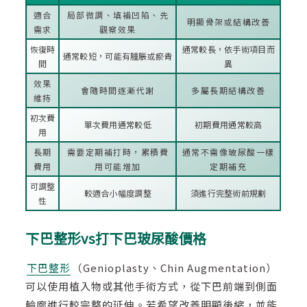
適合
局部微調、填補凹陷、先
明顯骨架或結構改善
需求
觀察效果
恢復時
通常較長，依手術項目而
通常較短，可能有腫脹或瘀青
間
異
效果
會隨時間逐漸代謝
多屬長期結構改善
維持
初次費
單次費用通常較低
初期費用通常較高
用
長期
需要定期補打時，累積費
通常不需像玻尿酸一樣
費用
用可能增加
定期補充
可調整
較適合小幅度調整
須進行完整術前規劃
性
下巴整形vs打下巴玻尿酸價格
下巴整形
（Genioplasty、Chin Augmentation）
可以使用植入物或其他手術方式，從下巴前端到側面
輪廓進行較完整的延伸。若希望改善明顯後縮，並能