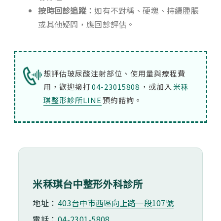
按時回診追蹤：
如有不對稱、硬塊、持續腫脹
或其他疑問，應回診評估。
想評估玻尿酸注射部位、使用量與療程費
用，歡迎撥打
04-23015808
，或加入
米秝
琪整形診所LINE
預約諮詢。
米秝琪台中整形外科診所
地址：
403台中市⻄區向上路一段107號
電話：
04-2301-5808