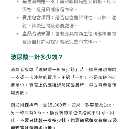
是否為完整一支：
確認報價是整支價格、每cc
價格，還是局部療程方案。
費用包含項目：
是否包含醫師評估、麻醉、注
射、術後追蹤及必要處理。
產品合法來源：
包裝應具有衛生福利部核准的
醫療器材許可證字號及完整中文標示。
玻尿酸一針多少錢？
消費者搜尋「玻尿酸一針多少錢」時，通常是想詢問
一支或一次注射的費用。不過「一針」不是精確的計
價單位，實際上仍應確認玻尿酸品牌、每支容量及使
用支數。
例如同樣標示一支15,000元，如果一款容量為1cc、
另一款只有0.5cc，換算後的單位價格就不相同。因
此，
不要只比較一支多少錢，也要確認每支有幾cc及
療程預計使用多少量。