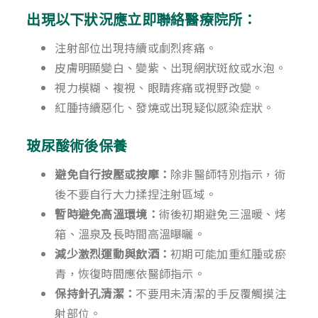
出現以下狀況應立即聯絡醫療院所：
注射部位出現持續或劇烈疼痛。
皮膚明顯變白、變紫、出現網狀斑紋或水泡。
視力模糊、複視、眼睛疼痛或視野改變。
紅腫持續惡化、發燒或出現疑似感染症狀。
玻尿酸術後保養
避免自行按壓或按摩：
除非醫師特別指示，術
後不要自行大力揉捏注射區域。
暫時避免高溫環境：
術後初期避免三溫暖、烤
箱、溫泉及長時間高溫曝曬。
減少激烈運動與飲酒：
初期可能加重紅腫或瘀
青，恢復時間應依醫師指示。
保持針孔清潔：
不要用未清潔的手反覆觸摸注
射部位。