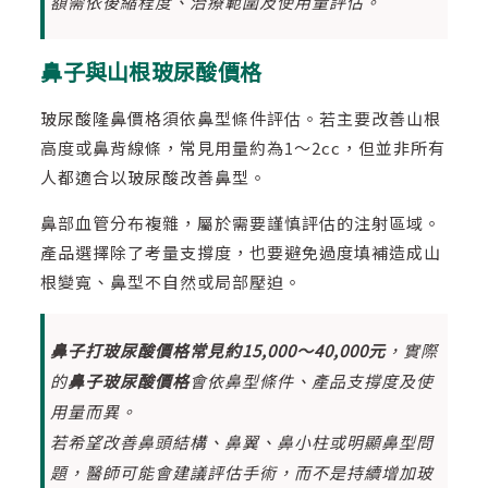
額需依後縮程度、治療範圍及使用量評估。
鼻子與山根玻尿酸價格
玻尿酸隆鼻價格須依鼻型條件評估。若主要改善山根
高度或鼻背線條，常見用量約為1～2cc，但並非所有
人都適合以玻尿酸改善鼻型。
鼻部血管分布複雜，屬於需要謹慎評估的注射區域。
產品選擇除了考量支撐度，也要避免過度填補造成山
根變寬、鼻型不自然或局部壓迫。
鼻子打玻尿酸價格常見約15,000～40,000元
，實際
的
鼻子玻尿酸價格
會依鼻型條件、產品支撐度及使
用量而異。
若希望改善鼻頭結構、鼻翼、鼻小柱或明顯鼻型問
題，醫師可能會建議評估手術，而不是持續增加玻