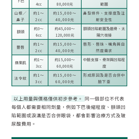
下巴
4cc
80,000元
範圍
山根／
約1～
約15,000～
鼻型條件、支撐度及注
鼻子
2cc
40,000元
射安全性
約3～
約45,000～
額頭凹陷範圍及眉骨、太
額頭
6cc
120,000元
陽穴銜接
約1～
約15,000～
唇形、唇珠、嘴角與自
豐唇
2cc
40,000元
然度需求
約1～
約15,000～
中臉支撐、骨架與凹陷程
蘋果肌
3cc
60,000元
度
約1～
約15,000～
形成原因及是否合併中
法令紋
3cc
60,000元
臉下垂
以上用量與價格僅供初步參考。
同一個部位不代表
每個人都需要相同劑量，例如下巴後縮程度、額頭凹
陷範圍或淚溝是否合併眼袋，都會影響治療方式及玻
尿酸費用。