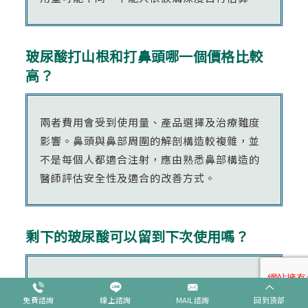
玻尿酸打山根和打鼻頭哪一個價格比較
高？
兩者費用會受到使用量、產品選擇及治療難度
影響。鼻頭與鼻部周圍的解剖構造較複雜，並
不是每個人都適合注射，應由熟悉鼻部構造的
醫師評估安全性及適合的改善方式。
剩下的玻尿酸可以留到下次使用嗎？
玻尿酸產品開封後涉及無菌與保存問題，是否
能保留不能只依個人意願決定。療程前應向診
免費諮詢
線上諮詢
MAIL諮詢
回到頂部