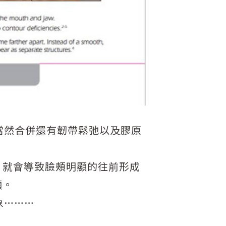
當然合併還有韌帶鬆弛以及膠原
，就會導致臉頰明顯的往前形成
顯。
象………