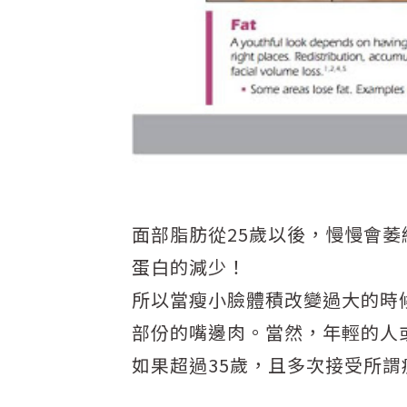
面部脂肪從25歲以後，慢慢會
蛋白的減少！
所以當瘦小臉體積改變過大的時
部份的嘴邊肉。當然，年輕的人
如果超過35歲，且多次接受所