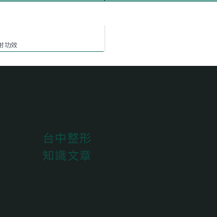
射功效
台中整形
知識文章