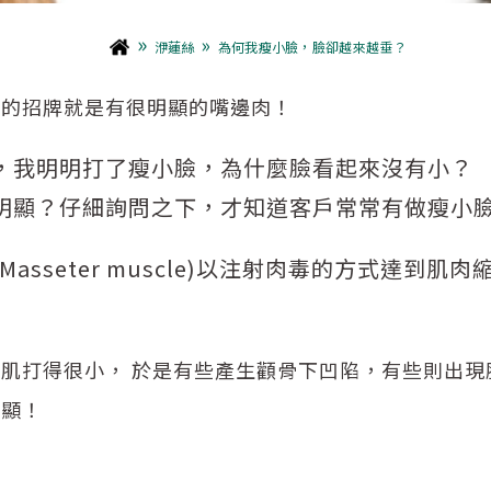
»
»
洢蓮絲
為何我瘦小臉，臉卻越來越垂？
牠的招牌就是有很明顯的嘴邊肉！
，我明明打了瘦小臉，為什麼臉看起來沒有小？
明顯？仔細詢問之下，才知道客戶常常有做瘦小
sseter muscle)以注射肉毒的方式達到肌
肌打得很小， 於是有些產生顴骨下凹陷，有些則出現
明顯！