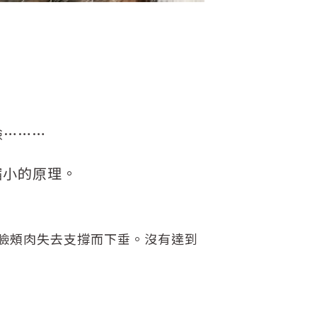
臉………
肉縮小的原理。
臉頰肉失去支撐而下垂。沒有達到