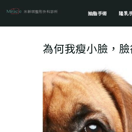
抽脂手術
隆乳
為何我瘦小臉，臉