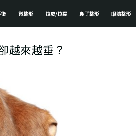
手術
微整形
拉皮/拉提
鼻子整形
眼睛整形
卻越來越垂？