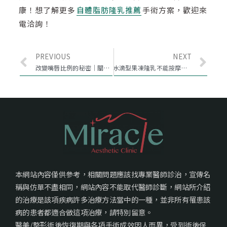
康！想了解更多
自體脂肪隆乳推薦
手術方案，歡迎來
電洽詢！
PREVIOUS
NEXT
改變嘴唇比例的秘密｜關於新式材質Volift玻尿酸的運用
水滴型果凍隆乳不能按摩？了解絨毛果凍讓觸感更加分
本網站內容僅供參考，相關問題應該找專業醫師診治，宣傳名
稱與仿單不盡相同，網站內容不能取代醫師診斷，網站所介紹
的治療是該項疾病許多治療方法當中的一種，並非所有罹患該
病的患者都適合做這項治療，請特別留意。
醫美/整形術後恢復期與各項手術成效因人而異，受到術後保