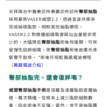
米秝琪台中醫美診所美麗診所診所
臀部抽脂
採用最新VASER威塑2.2，透過音波共振來
完成抽吸脂肪，相較其他抽脂療程，
VASER2.2 對周邊組織傷害與出血量是非常
少的，大幅降低
臀部抽脂
術後恢復期，可保
留彈性結締組織，使
臀部抽脂
術後皮膚光滑
緊實不鬆垮。 *術後可搭配鳳凰電波療程
（
鳳凰電波介紹
）
臀部抽脂完，還會復胖嗎？
威塑臀部抽脂手術
是深層及淺層脂肪逐層抽
吸，層次精確，從根本上減少脂肪細胞數
量，因此術後不反彈。當然，並不是抽脂體