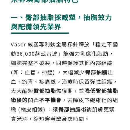
一、臀部抽脂採威塑，抽脂效力
與配備領先業界
Vaser 威塑專利鈦金屬探針釋放「穩定不變
動36,000赫茲音波」能強力乳糜化脂肪，
細胞完整不破裂，同時保護其他內部組織
(如：血管、神經) ，大幅減少
臀部抽脂
出
血、瘀青、疼痛感。治療時保留彈性組織，
大大縮短
臀部抽脂
恢復期，並
降低臀部抽脂
術後的凹凸不平機會
，去除皮下纖維化的組
織 (橘皮組織) ，讓
臀部抽脂
術後肌膚更緊
實光滑，縮短穿著塑身衣時間。