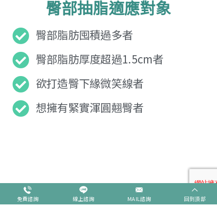
臀部抽脂適應對象
臀部脂肪囤積過多者
臀部脂肪厚度超過1.5cm者
欲打造臀下緣微笑線者
想擁有緊實渾圓翹臀者
臀部抽脂 術前注意事項
免費諮詢
線上諮詢
MAIL諮詢
回到頂部