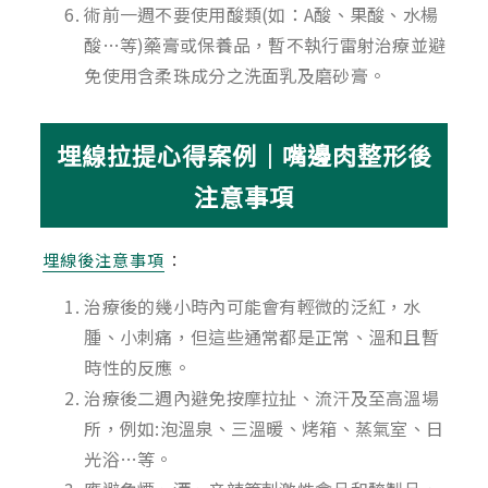
術前一週不要使用酸類(如：A酸、果酸、水楊
酸…等)藥膏或保養品，暫不執行雷射治療並避
免使用含柔珠成分之洗面乳及磨砂膏。
埋線拉提心得案例｜嘴邊肉整形後
注意事項
埋線後注意事項
：
治療後的幾小時內可能會有輕微的泛紅，水
腫、小刺痛，但這些通常都是正常、溫和且暫
時性的反應。
治療後二週內避免按摩拉扯、流汗及至高溫場
所，例如:泡溫泉、三溫暖、烤箱、蒸氣室、日
光浴…等。