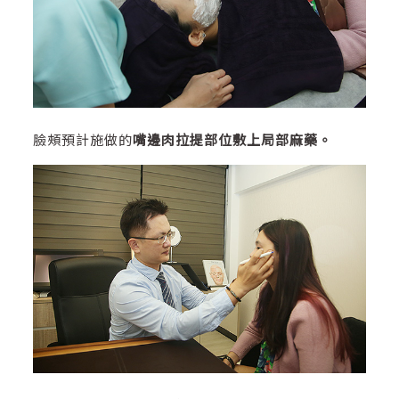
臉頰預計施做的
嘴邊肉拉提部位敷上局部麻藥。