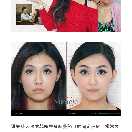
甜美藝人張喬菲是許多綜藝節目的固定班底，常常要