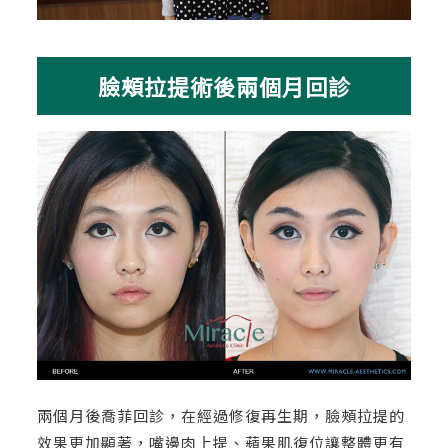
臉頰拉提術後兩個月回診
兩個月後喬菲回診，在經過修復再生期，臉頰拉提的
效果更加顯著，嘴邊肉上提、蘋果肌復位讓整體更有