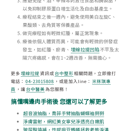
應避免煙、酒、辛辣等刺激性食品和醃製品，
以免抑制膠原蛋白增生活化及自由基產生。
療程結束之後一週內，避免使用美白左旋C、
果酸類、去角質等保養產品。
做完療程如有輕微紅腫，屬正常現象。
療後依個人體質而異，可能會有輕微的併發症
發生，如紅腫、瘀青、
埋線拉提凹陷
不平及太
陽穴疼痛感，會在1~2週改善，無需擔心。
更多
埋線拉提
資訊或
台中整形
相關問題，立即撥打
電話：
04-23015808
，或是加入line：
米秝琪專
員
，讓
台中醫美
為您服務！
搞懂嘴邊肉手術後 您還可以了解更多
超音波抽脂，喬菲手臂抽脂蝴蝶袖掰掰
淨膚雷射，網紅美女寧兒淨透亮白嫩肌
玻尿酸填補，性感麻豆螞蟻拯救老態淚溝