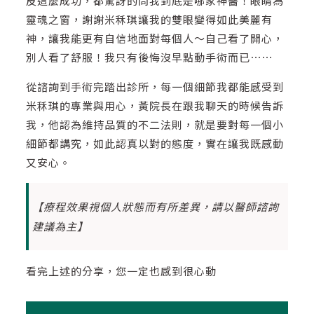
皮這麼成功，都驚訝的問我到底是哪家神醫！眼睛為
靈魂之窗，謝謝米秝琪讓我的雙眼變得如此美麗有
神，讓我能更有自信地面對每個人～自己看了開心，
別人看了舒服！我只有後悔沒早點動手術而已⋯⋯
從諮詢到手術完踏出診所，每一個細節我都能感受到
米秝琪的專業與用心，黃院長在跟我聊天的時候告訴
我，他認為維持品質的不二法則，就是要對每一個小
細節都講究，如此認真以對的態度，實在讓我既感動
又安心。
【療程效果視個人狀態而有所差異，請以醫師諮詢
建議為主】
看完上述的分享，您一定也感到很心動