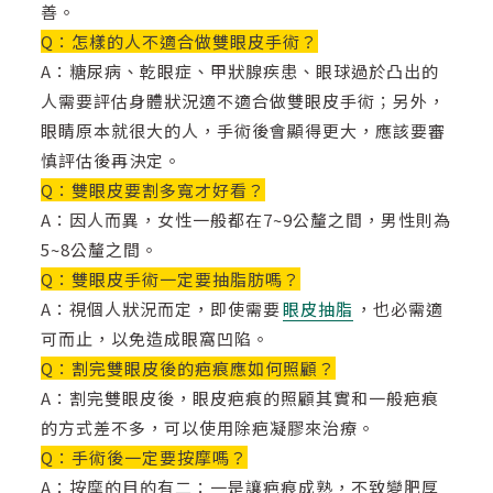
善。
Q：怎樣的人不適合做雙眼皮手術？
A：糖尿病、乾眼症、甲狀腺疾患、眼球過於凸出的
人需要評估身體狀況適不適合做雙眼皮手術；另外，
眼睛原本就很大的人，手術後會顯得更大，應該要審
慎評估後再決定。
Q：雙眼皮要割多寬才好看？
A：因人而異，女性一般都在7~9公釐之間，男性則為
5~8公釐之間。
Q：雙眼皮手術一定要抽脂肪嗎？
A：視個人狀況而定，即使需要
眼皮抽脂
，也必需適
可而止，以免造成眼窩凹陷。
Q：割完雙眼皮後的疤痕應如何照顧？
A：割完雙眼皮後，眼皮疤痕的照顧其實和一般疤痕
的方式差不多，可以使用除疤凝膠來治療。
Q：手術後一定要按摩嗎？
A：按摩的目的有二：一是讓疤痕成熟，不致變肥厚