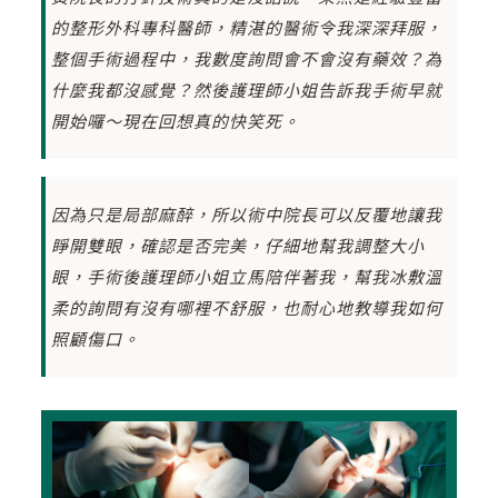
的整形外科專科醫師，精湛的醫術令我深深拜服，
整個手術過程中，我數度詢問會不會沒有藥效？為
什麼我都沒感覺？然後護理師小姐告訴我手術早就
開始囉～現在回想真的快笑死。
因為只是局部麻醉，所以術中院長可以反覆地讓我
睜開雙眼，確認是否完美，仔細地幫我調整大小
眼，手術後護理師小姐立馬陪伴著我，幫我冰敷溫
柔的詢問有沒有哪裡不舒服，也耐心地教導我如何
照顧傷口。