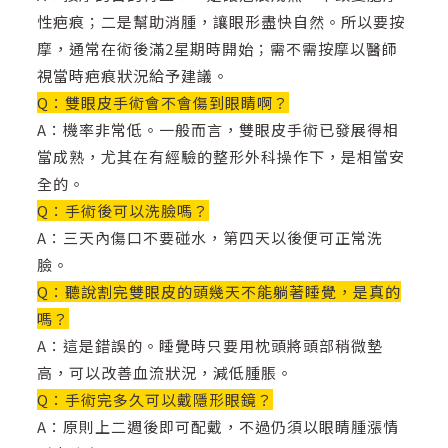
性疤痕；二是幫助消腫，讓眼形盡快自然。所以要按
摩，通常在術後滿2星期時開始；需不需按摩以醫師
視當時疤痕狀況給予建議。
Q：雙眼皮手術會不會傷到眼睛啊？
A：機率非常低。一般而言，雙眼皮手術已發展得相
當成熟，尤其在有經驗的整形外科操作下，是相當安
全的。
Q：手術後可以洗臉嗎？
A：三天內傷口不要碰水，第四天以後便可正常洗
臉。
Q：聽說割完雙眼皮的頭幾天不能躺著睡覺，是真的
嗎？
A：這是錯誤的。睡覺時只要用枕頭將頭部稍微墊
高，可以改善血流狀況，減低腫脹。
Q：手術完多久可以戴隱形眼鏡？
A：原則上二週後即可配戴，不過仍須以眼睛腫漲情