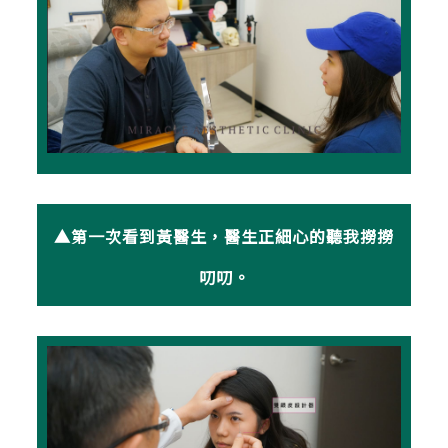
▲第一次看到黃醫生，醫生正細心的聽我撈撈
叨叨。