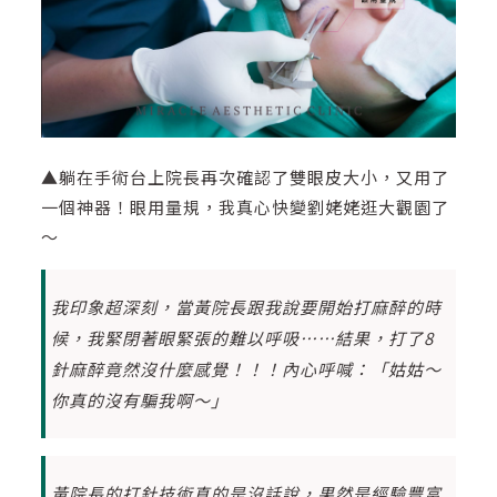
▲躺在手術台上院長再次確認了雙眼皮大小，又用了
一個神器！眼用量規，我真心快變劉姥姥逛大觀園了
～
我印象超深刻，當黃院長跟我說要開始打麻醉的時
候，我緊閉著眼緊張的難以呼吸……結果，打了8
針麻醉竟然沒什麼感覺！！！內心呼喊：「姑姑～
你真的沒有騙我啊～」
黃院長的打針技術真的是沒話說，果然是經驗豐富