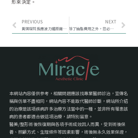
形來決定。
PREVIOUS
NEXT
黃琪琛院長應波力媚原廠邀請, 闡述Motiva 魔滴隆乳的特色
除了抽脂費用之外，您必須了解的抽脂知識！
本網站內容僅供參考，相關問題應該找專業醫師診治，宣傳名
稱與仿單不盡相同，網站內容不能取代醫師診斷，網站所介紹
的治療是該項疾病許多治療方法當中的一種，並非所有罹患該
病的患者都適合做這項治療，請特別留意。
醫美/整形術後恢復期與各項手術成效因人而異，受到術後保
養、照顧方式、生理條件等因素影響，術後無永久效果保證，