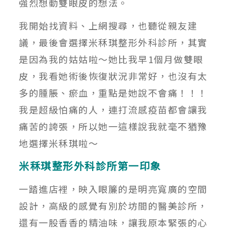
強烈想動雙眼皮的想法。
我開始找資料、上網搜尋，也聽從親友建
議，最後會選擇米秝琪整形外科診所，其實
是因為我的姑姑啦～她比我早1個月做雙眼
皮，我看她術後恢復狀況非常好，也沒有太
多的腫脹、瘀血，重點是她說不會痛！！！
我是超級怕痛的人，連打流感疫苗都會讓我
痛苦的誇張，所以她一這樣說我就毫不猶豫
地選擇米秝琪啦～
米秝琪整形外科診所第一印象
一踏進店裡，映入眼簾的是明亮寬廣的空間
設計，高級的感覺有別於坊間的醫美診所，
還有一股香香的精油味，讓我原本緊張的心