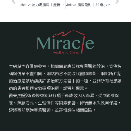
Motiva波力媚魔滴｜產後媽咪找回自信美！
Motiva 魔滴隆乳｜30歲小胸業務員的波濤洶湧的改變紀實！
本網站內容僅供參考，相關問題應該找專業醫師診治，宣傳名
稱與仿單不盡相同，網站內容不能取代醫師診斷，網站所介紹
的治療是該項疾病許多治療方法當中的一種，並非所有罹患該
病的患者都適合做這項治療，請特別留意。
醫美/整形術後恢復期與各項手術成效因人而異，受到術後保
養、照顧方式、生理條件等因素影響，術後無永久效果保證，
建議事前諮詢專業醫師，並審慎評估相關風險。