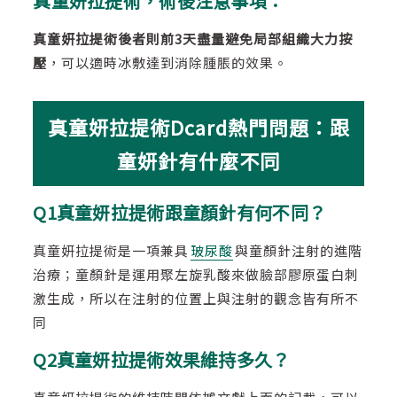
真童妍拉提術，術後注意事項：
真童妍拉提術後者則前3天盡量避免局部組織大力按
壓
，可以適時冰敷達到消除腫脹的效果。
真童妍拉提術Dcard熱門問題：跟
童妍針有什麼不同
Q1真童妍拉提術跟童顏針有何不同？
真童妍拉提術是一項兼具
玻尿酸
與童顏針注射的進階
治療；童顏針是運用聚左旋乳酸來做臉部膠原蛋白刺
激生成，所以在注射的位置上與注射的觀念皆有所不
同
Q2真童妍拉提術效果維持多久？