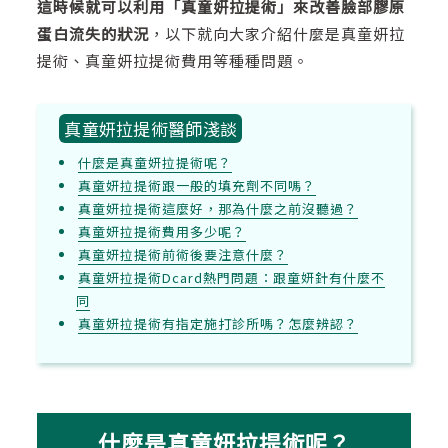
這時候就可以利用「真童妍拉提術」來改善臉部膠原
蛋白流失的狀況
，以下就向大家介紹什麼是真童妍拉
提術、真童妍拉提術費用等種種問題。
真童妍拉提術醫師淺談
什麼是真童妍拉提術呢？
真童妍拉提術跟一般的填充劑不同嗎？
真童妍拉提術這麼好，那為什麼之前沒聽過？
真童妍拉提術費用多少呢？
真童妍拉提術前術後要注意什麼？
真童妍拉提術Dcard熱門問題：跟童妍針有什麼不
同
真童妍拉提術有指定施打診所嗎？怎麼辨認？
什麼是真童妍拉提術呢？