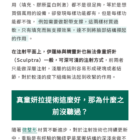
用（填充、膠原蛋白刺激）都不是很足夠，等於是想
買個萬用的設備，卻發現每樣功能都有，但是每樣功
能都不強，
例如需要做韌帶支撐，這兩樣材質過
軟，只有填充而無支撐效果，達不到將臉部結構撐起
的作用
。
在注射平面上，伊蓮絲與精靈針也無法像童妍針
（Sculptra）一般，可深可淺的注射方式
，前兩者
只能做深層注射，淺層的話則容易形成硬塊或者結
節，對於較淺的皮下組織無法起到收緊的作用。
真童妍拉提術這麼好，那為什麼之
前沒聽過？
隨著
微整形
材質不斷進步，對於注射技術也持續更新
中，重點是有經驗的醫師更能掌握結構的深淺來做不