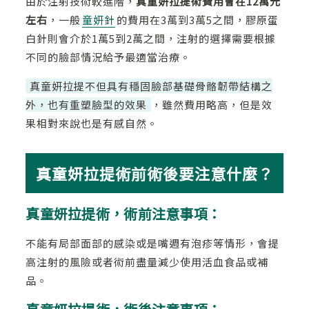
由於注射技術較進階，
真童妍拉提術費用會在12萬元
左右
，一般
童妍針
的費用在3萬到3萬5之間，膠原蛋
白針則會介於1萬5到2萬之間，注射的選擇需要根據
不同的臉部情況給予最適當治療。
真童妍拉提不但具有穩固臉部基礎骨骼韌帶結構之
外，也有重塑臉型的效果
，雖然費用略高，但是效
果相對來說也是有感自然。
真童妍拉提術前術後要注意什麼？
真童妍拉提術，術前注意事項：
不能有局部面部的感染或是嘴週有泡疹等情形，會提
高注射的風險或者術前盡量減少使用活血食品或補
品。