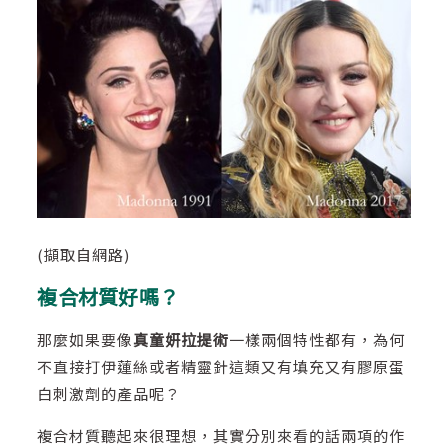
(擷取自網路)
複合材質好嗎？
那麼如果要像
真童妍拉提術
一樣兩個特性都有，為何
不直接打伊蓮絲或者精靈針這類又有填充又有膠原蛋
白刺激劑的產品呢？
複合材質聽起來很理想，其實分別來看的話兩項的作