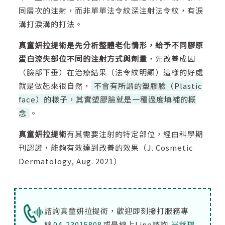
同層次的注射，而非單單法令紋深注射法令紋，有淚
溝打淚溝的打法。
真童妍拉提術是先分析整體老化情形，給予不同膠原
蛋白流失部位不同的注射方式與劑量
，先改善成因
（臉部下垂）在治療結果（法令紋明顯）這樣的好處
就是做起來很自然，
不會有所謂的塑膠臉（Plastic
face）的樣子，其實塑膠臉就是一種過度填補的概
念
。
真童妍拉提術
有其需要注射的特定部位，經由科學期
刊認證，能夠有效達到改善的效果（J. Cosmetic
Dermatology, Aug. 2021）
諮詢真童妍拉提術，歡迎即刻撥打服務專
線
04-23015808
或是線上Line諮詢
米秝琪