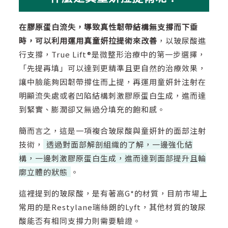
在膠原蛋白流失，導致真性韌帶結構無支撐而下垂
時，可以利用運用真童妍拉提術來改善
，以玻尿酸進
行支撐，True Lift®是微整形治療中的第一步選擇，
「先提再填」可以達到更精準且更自然的治療效果，
讓中臉能夠因韌帶撐住而上提，再運用童妍針注射在
明顯流失處或者凹陷結構刺激膠原蛋白生成，進而達
到緊實、膨潤卻又無過分填充的飽和感。
簡而言之，這是一項複合玻尿酸與童妍針的面部注射
技術，
透過對面部解剖組織的了解，一邊強化結
構，一邊刺激膠原蛋白生成，進而達到面部提升且輪
廓立體的狀態
。
這裡提到的玻尿酸，是有著高G*的材質，目前市場上
常用的是Restylane瑞絲朗的Lyft，其他材質的玻尿
酸能否有相同支撐力則需要驗證。