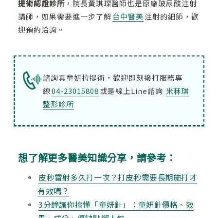
提術認證診所
，院長黃琪琛醫師也是原廠玻尿酸注射
講師，如果需要進一步了解
台中醫美
注射的細節，歡
迎預約洽詢。
諮詢真童妍拉提術，歡迎即刻撥打服務專
線
04-23015808
或是線上Line諮詢
米秝琪
整形診所
想了解更多醫美知識分享，請參考：
皮秒雷射多久打一次？打皮秒需要長期施打才
有效嗎？
3分鐘讓你搞懂「童妍針」：童妍針價格、效