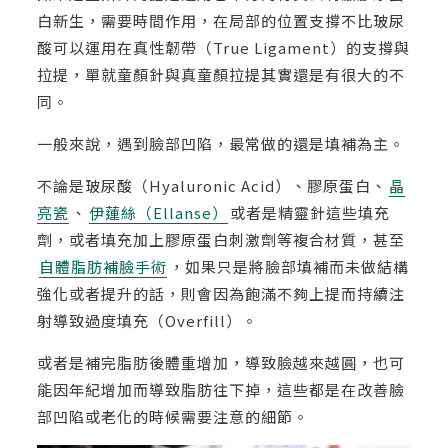
白新生，需要時間作用，在局部的位置支撐不比玻尿
酸可以運用在真性韌帶（True Ligament）的支撐與
拉提，單就童顏針與真童顏拉提其實還是有很大的不
同。
一般來說，遇到臉部凹陷，最常做的還是填補為主。
不論是玻尿酸（Hyaluronic Acid）、膠原蛋白、
晶
亮瓷
、
伊蓮絲（Ellanse）
或者是精靈針這些填充
劑，或者填充加上膠原蛋白刺激劑等複合材質，甚至
自體脂肪補臉手術
，如果只是將臉部填補而未做結構
強化或者提升的話，則會因為飽滿不夠上提而持續注
射導致過度填充（Overfill）。
或者是補完脂肪後體重增加，導致臉越來越圓，也可
能因年紀增加而導致脂肪往下掉，這些都是在改善臉
部凹陷或老化的時候需要注意的細節。