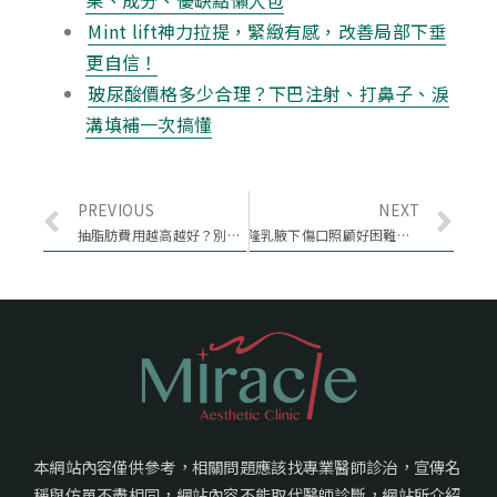
果、成分、優缺點懶人包
Mint lift神力拉提，緊緻有感，改善局部下垂
更自信！
玻尿酸價格多少合理？下巴注射、打鼻子、淚
溝填補一次搞懂
PREVIOUS
NEXT
抽脂肪費用越高越好？別陷入抽脂肪手術價錢迷思！
隆乳腋下傷口照顧好困難？專業隆乳醫師告訴你隆乳傷口這樣照顧不留疤！
本網站內容僅供參考，相關問題應該找專業醫師診治，宣傳名
稱與仿單不盡相同，網站內容不能取代醫師診斷，網站所介紹