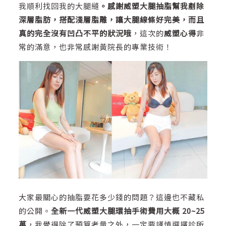
我順利找回我的大腿縫
。感謝威塑大腿抽脂幫我剷除
深層脂肪，搭配淺層脂雕，讓大腿線條好完美，而且
真的完全沒有凹凸不平的狀況哦
，這次的
威塑心得
非
常的滿意，也非常感謝黃院長的專業技術！
大家最關心的抽脂要花多少錢的問題？這邊也不藏私
的公開。
全新一代威塑大腿環抽手術費用大概 20~25
萬
，我覺得除了預算考量之外，一定要謹慎選擇診所