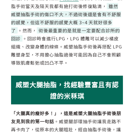
脂手術當天及隔天我都有施打術後修復點滴，
雖然
威塑抽脂手術的傷口不大，不過術後還是會有不舒服
的感覺，但這不舒服的感覺大概 3~4 天就好很多
了
。然而，
術後最重要的是就是一定要配合診所的
回診
。回診時會進行LPG，LPG 體雕可以減少橘皮
組織、改變身體的線條。威塑抽脂手術後再搭配 LPG
雕塑身型，不用擔心抽脂過後可能因為自己不會照顧
導致肌膚鬆弛或凹凸不平。
威塑大腿抽脂，找經驗豐富且有認
證的米秝琪
「大腿真的瘦好多！」，這是威塑大腿抽脂手術後朋
友見到我的第一句話
。威塑腿部環抽手術讓我走路不
再卡肉了，從原本的大腿粗壯，經由抽脂手術後，讓