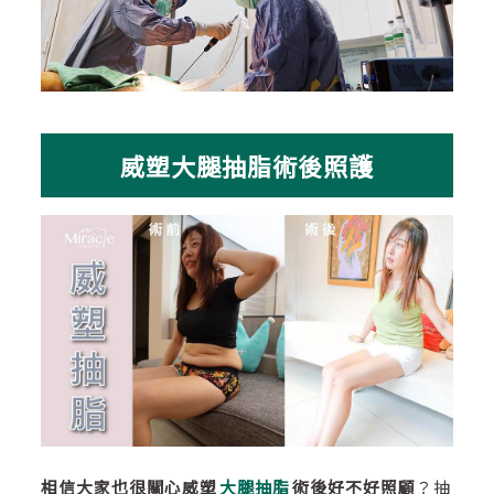
威塑大腿抽脂術後照護
相信大家也很關心威塑
大腿抽脂
術後好不好照顧
？抽