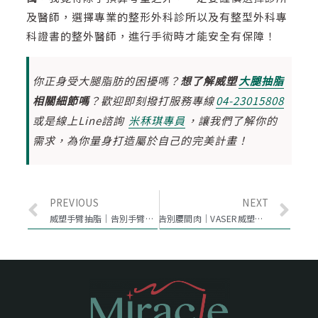
及醫師，選擇專業的整形外科診所以及有整型外科專
科證書的整外醫師，進行手術時才能安全有保障！
你正身受大腿脂肪的困擾嗎？
想了解威塑
大腿抽脂
相關細節嗎
？歡迎即刻撥打服務專線
04-23015808
或是線上Line諮詢
米秝琪專員
，讓我們了解你的
需求，為你量身打造屬於自己的完美計畫！
PREVIOUS
NEXT
威塑手臂抽脂｜告別手臂掰掰肉，二代威塑抽脂手臂，找回纖細線條！
告別腰間肉｜VASER威塑抽脂讓我再現性感腰身！