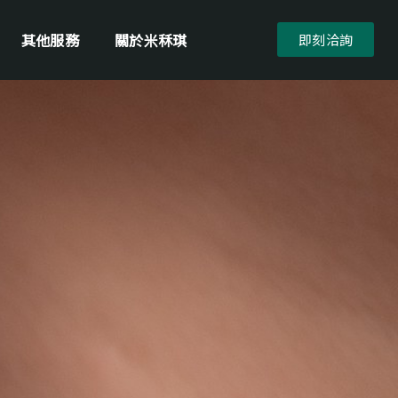
其他服務
關於米秝琪
即刻洽詢