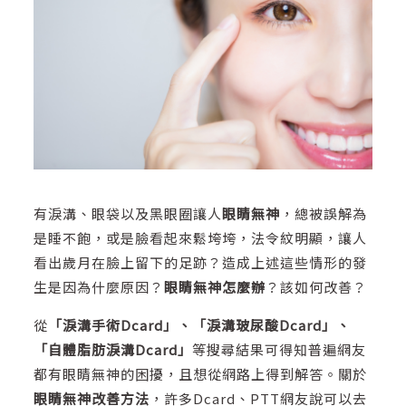
有淚溝、眼袋以及黑眼圈讓人
眼睛無神
，總被誤解為
是睡不飽，或是臉看起來鬆垮垮，法令紋明顯，讓人
看出歲月在臉上留下的足跡？造成上述這些情形的發
生是因為什麼原因？
眼睛無神怎麼辦
？該如何改善？
從
「淚溝手術Dcard」、「淚溝玻尿酸Dcard」、
「自體脂肪淚溝Dcard」
等搜尋結果可得知普遍網友
都有眼睛無神的困擾，且想從網路上得到解答。關於
眼睛無神改善方法
，許多Dcard、PTT網友說可以去