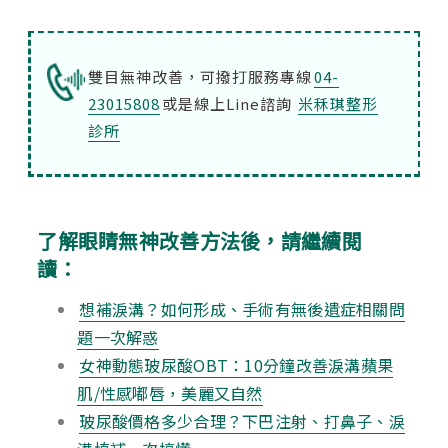
雙目無神改善，可撥打服務專線
04-
23015808
或是線上Line諮詢
米秝琪整形
診所
了解眼睛無神改善方法後，請繼續閱
讀：
想補淚溝？如何形成、手術有無後遺症相關問
題一次解惑
女神動態玻尿酸OBT：10分鐘改善淚溝蘋果
肌/性感嘟唇，美麗又自然
玻尿酸價格多少合理？下巴注射、打鼻子、淚