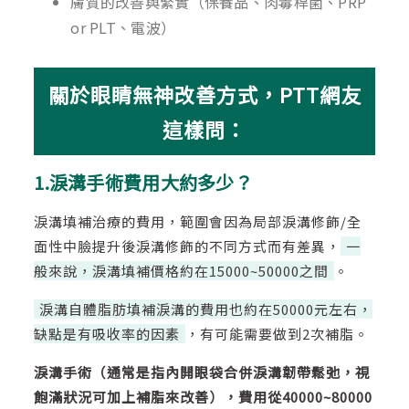
膚質的改善與緊實（保養品、肉毒桿菌、PRP
or PLT、電波）
關於眼睛無神改善方式，PTT網友
這樣問：
1.淚溝手術費用大約多少？
淚溝填補治療的費用，範圍會因為局部淚溝修飾/全
面性中臉提升後淚溝修飾的不同方式而有差異，
一
般來說，淚溝填補價格約在15000~50000之間
。
淚溝自體脂肪填補淚溝的費用也約在50000元左右，
缺點是有吸收率的因素
，有可能需要做到2次補脂。
淚溝手術（通常是指內開眼袋合併淚溝韌帶鬆弛，視
飽滿狀況可加上補脂來改善），費用從40000~80000