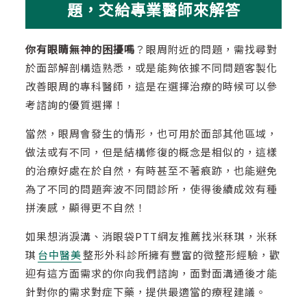
題，交給專業醫師來解答
你有眼睛無神的困擾嗎
？眼周附近的問題，需找尋對
於面部解剖構造熟悉，或是能夠依據不同問題客製化
改善眼周的專科醫師，這是在選擇治療的時候可以參
考諮詢的優質選擇！
當然，眼周會發生的情形，也可用於面部其他區域，
做法或有不同，但是結構修復的概念是相似的，這樣
的治療好處在於自然，有時甚至不著痕跡，也能避免
為了不同的問題奔波不同間診所，使得後續成效有種
拼湊感，顯得更不自然！
如果想消淚溝、消眼袋PTT網友推薦找米秝琪，米秝
琪
台中醫美
整形外科診所擁有豐富的微整形經驗，歡
迎有這方面需求的你向我們諮詢，面對面溝通後才能
針對你的需求對症下藥，提供最適當的療程建議。