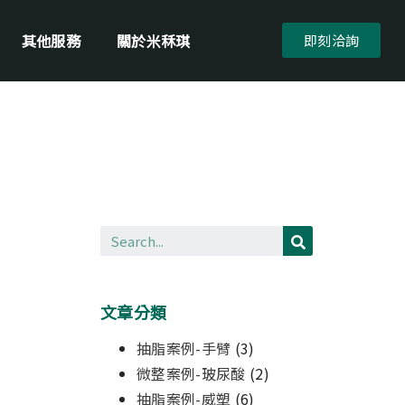
其他服務
關於米秝琪
即刻洽詢
文章分類
抽脂案例-手臂
(3)
微整案例-玻尿酸
(2)
抽脂案例-威塑
(6)