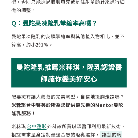
術，否則只能透過脂肪填充或是注射童顏針來進行細
微的調整。
Q：曼陀果凍隆乳攣縮率高嗎？
曼陀果凍隆乳的莢膜攣縮率與其他植入物相比，並不
算高，約小於1%。
曼陀隆乳推薦米秝琪，隆乳認證醫
師讓你變美好安心
想要擁有讓人羨慕的完美胸型，自信地挺胸走路嗎？
米秝琪台中醫美診所為您提供最先進的Mentor曼陀
隆乳服務！
米秝琪
台中整形
外科診所黃琪琛醫師利用最新技術，
根據需求量身定制最適合您的隆乳選擇，
讓您的胸