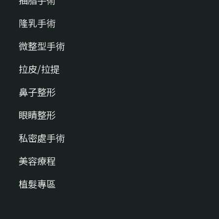
隆乳手術
微整型手術
拉皮/拉提
鼻子整形
眼睛整形
私密處手術
美容療程
植髮專區