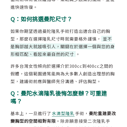
進快速恢復。
Q：如何挑選曼陀尺寸？
如果你期望透過曼陀隆乳手術打造出適合自己的胸
型，那麼在選擇隆乳尺寸時就需要格外謹慎，
並不
是胸部越大就越吸引人，關鍵在於選擇一個與您的身
形相匹配、看起來最自然的尺寸
。
許多台灣女性傾向於選擇介於300cc到400cc之間的
假體，這個範圍通常能夠為大多數人創造出理想的胸
型，建議術前應與醫師充分溝通、評估胸型。
Q：曼陀水滴隆乳後悔怎麼辦？可重建
嗎？
基本上，一旦進行了
水滴型隆乳
手術，
曼陀重建要改
變胸型的空間相對有限
。除非願意接受二次隆乳手