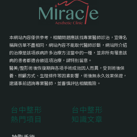
本網站內容僅供參考，相關問題應該找專業醫師診治，宣傳名
稱與仿單不盡相同，網站內容不能取代醫師診斷，網站所介紹
的治療是該項疾病許多治療方法當中的一種，並非所有罹患該
病的患者都適合做這項治療，請特別留意。
醫美/整形術後恢復期與各項手術成效因人而異，受到術後保
養、照顧方式、生理條件等因素影響，術後無永久效果保證，
建議事前諮詢專業醫師，並審慎評估相關風險。
台中整形
台中整形
熱門項目
知識文章
抽脂手術