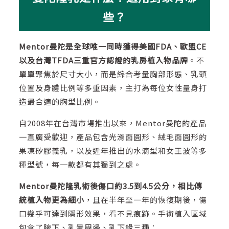
些？
Mentor曼陀是全球唯一同時獲得美國FDA、歐盟CE
以及台灣TFDA三重官方認證的乳房植入物品牌
。不
單單聚焦於尺寸大小，而是綜合考量胸部形態、乳頭
位置及身體比例等多重因素，主打為每位女性量身打
造最合適的胸型比例。
自2008年在台灣市場推出以來，Mentor曼陀的產品
一直廣受歡迎，產品包含光滑面圓形、絨毛面圓形的
果凍矽膠義乳，以及近年推出的水滴型和女王波等多
種型號，每一款都有其獨到之處。
Mentor曼陀隆乳術後傷口約3.5到4.5公分，相比傳
統植入物更為細小
，且在半年至一年的恢復期後，傷
口幾乎可達到隱形效果，看不見痕跡。手術植入區域
包含了腋下、乳暈周邊、乳下緣三種：