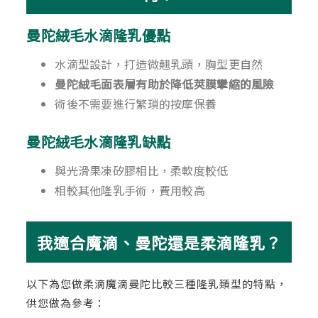
曼陀絨毛水滴隆乳優點
水滴型設計，打造微翹乳頭，胸型更自然
曼陀絨毛面表層有助於降低莢膜攣縮的風險
術後不需要進行繁瑣的按摩保養
曼陀絨毛水滴隆乳缺點
與光滑果凍矽膠相比，柔軟度較低
相較其他隆乳手術，費用較高
我適合魔滴、曼陀還是柔滴隆乳？
以下為您做柔滴魔滴曼陀比較三種隆乳類型的特點，
供您做為參考：